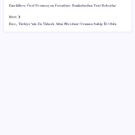
Emeklilere Özel Promosyon Fırsatları: Bankalardan Yeni Rekorlar
Next
Rize, Türkiye’nin En Yüksek Altın Mevduat Oranına Sahip İli Oldu
SON YAZILAR
Savunma Sanayiinde Kritik Hamle! TEI ve TRMOTOR
Birleşiyor
TBMM Adalet Komisyonu’nda ‘pislik’ tartışması:
MHP’li Bülbül masaya yumruk attı, İYİ Partili vekilin
üzerine yürüdü