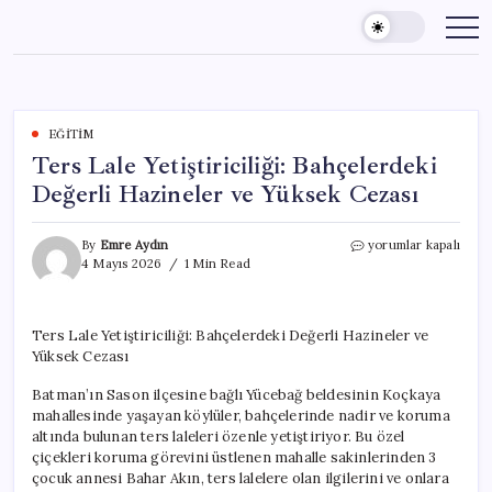
Skip
to
content
EĞITIM
Ters Lale Yetiştiriciliği: Bahçelerdeki
Değerli Hazineler ve Yüksek Cezası
Ters
By
Emre Aydın
yorumlar kapalı
Lale
4 Mayıs 2026
1 Min Read
Yetiştiriciliği:
Bahçelerdeki
Değerli
Ters Lale Yetiştiriciliği: Bahçelerdeki Değerli Hazineler ve
Hazineler
Yüksek Cezası
ve
Yüksek
Batman’ın Sason ilçesine bağlı Yücebağ beldesinin Koçkaya
Cezası
için
mahallesinde yaşayan köylüler, bahçelerinde nadir ve koruma
altında bulunan ters laleleri özenle yetiştiriyor. Bu özel
çiçekleri koruma görevini üstlenen mahalle sakinlerinden 3
çocuk annesi Bahar Akın, ters lalelere olan ilgilerini ve onlara