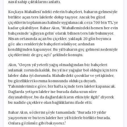
nasıl sahip çıktıklarını anlattı.
Koçkaya Mahallesi’ndeki evlerin bahçeleri, baharın gelmesiyle
birlikte açan ters lalelerle dolup taşıyor. Ancak bu güzel
çiçeklerin toplanması halinde uygulanacak ceza 700 bin TL’ye
kadar çıkabiliyor. Bahar Akın, “Mahallemizdeki hemen her evin
bahçesinde ‘ağlayan gelin’ olarak bilinen ters lale bulunuyor.
Nisan ortasında açan bu çiçekler, yaklaşık 20 gün boyunca
göz alıcı renkleriyle bahçeleri süslüyor, ardından
kendiliğinden kapanıyor. Bu yıl baharın geç gelmesi nedeniyle
çiçeklerimiz de geç açtı” şeklinde konuştu.
Akın, “Geçen yıl yeterli yağış olmadığından biz bahçeleri
sulamak zorunda kaldık. Bu yıl ise yağışlar bol olduğu için ters
laleler daha iyi durumda. Mahalledeki çocuklar ve yetişkinler,
bu güzellikleri koruma konusunda oldukça duyarlı.
Tahminlerimize göre, bir hafta içinde ters laleler kapanacak.
Dağlarda yetişen laleler ise burada daha uzun süre
dayanabiliyor, bu da dağlardaki karın etkisiyle ilgili” diyerek
bu nadide çiçeklere olan bağlılıklarını ifade etti.
Bahar Akın, sözlerini şöyle tamamladı: “Burada 10 yıldır
yaşıyorum ve bu ters laleler her yıl bizlerle birlikte burada.
Onlara gözümüz gibi bakıyoruz.”