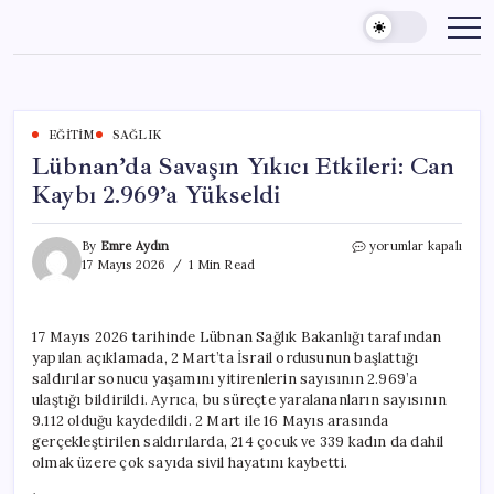
Skip
to
content
EĞITIM
SAĞLIK
Lübnan’da Savaşın Yıkıcı Etkileri: Can
Kaybı 2.969’a Yükseldi
Lübnan’da
By
Emre Aydın
yorumlar kapalı
Savaşın
17 Mayıs 2026
1 Min Read
Yıkıcı
Etkileri:
Can
17 Mayıs 2026 tarihinde Lübnan Sağlık Bakanlığı tarafından
Kaybı
yapılan açıklamada, 2 Mart’ta İsrail ordusunun başlattığı
2.969’a
Yükseldi
saldırılar sonucu yaşamını yitirenlerin sayısının 2.969’a
için
ulaştığı bildirildi. Ayrıca, bu süreçte yaralananların sayısının
9.112 olduğu kaydedildi. 2 Mart ile 16 Mayıs arasında
gerçekleştirilen saldırılarda, 214 çocuk ve 339 kadın da dahil
olmak üzere çok sayıda sivil hayatını kaybetti.