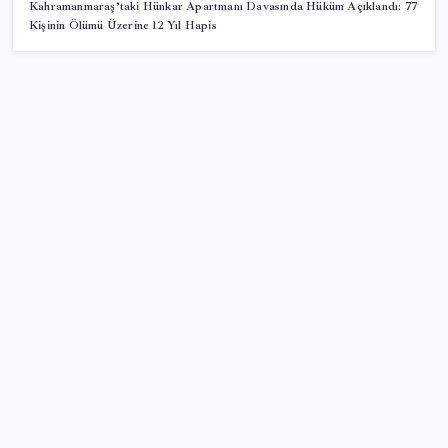
Kahramanmaraş’taki Hünkar Apartmanı Davasında Hüküm Açıklandı: 77
Kişinin Ölümü Üzerine 12 Yıl Hapis
SON YAZILAR
Benzine gelen indirim ÖTV’ye kesildi: Fiyat düşüşü
pompaya yansımayacak
2026 LGS yerleştirmeye esas nakil başvurusu: Nasıl
ve nereden yapılır?
Daha Yeni Vizyona Girmişti: Spider-Man: Brand New
Day X’e Düştü