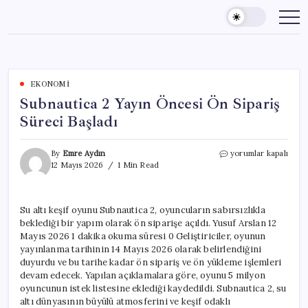
Skip
to
content
EKONOMI
Subnautica 2 Yayın Öncesi Ön Sipariş
Süreci Başladı
Subnautica
By
Emre Aydın
yorumlar kapalı
2
12 Mayıs 2026
1 Min Read
Yayın
Öncesi
Ön
Su altı keşif oyunu Subnautica 2, oyuncuların sabırsızlıkla
Sipariş
beklediği bir yapım olarak ön siparişe açıldı. Yusuf Arslan 12
Süreci
Başladı
Mayıs 2026 1 dakika okuma süresi 0 Geliştiriciler, oyunun
için
yayınlanma tarihinin 14 Mayıs 2026 olarak belirlendiğini
duyurdu ve bu tarihe kadar ön sipariş ve ön yükleme işlemleri
devam edecek. Yapılan açıklamalara göre, oyunu 5 milyon
oyuncunun istek listesine eklediği kaydedildi. Subnautica 2, su
altı dünyasının büyülü atmosferini ve keşif odaklı