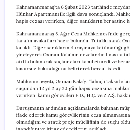
Kahramanmaraş’ta 6 Şubat 2023 tarihinde meydana
Hünkar Apartmanı ile ilgili dava sonuçlandı. Mahk
hapis cezası verirken, diğer sanıkların beraatine k
Kahramanmaraş 5. Ağır Ceza Mahkemesi’nde gerçekl
tarafın avukatları hazır bulundu. Tutuklu sanık O
katıldı. Diğer sanıkların duruşmaya katılmadığı g
yineleyerek Osman Kala’nın cezalandırılmasını ta
atıfta bulunarak suçlamaları kabul etmedi ve beraet
kusursuz bulunduğunu belirterek beraat istedi.
Mahkeme heyeti, Osman Kala’yı “bilinçli taksirle 
suçundan 12 yıl 2 ay 20 gün hapis cezasına mahkum 
verirken, kamu görevlileri F.D., H.Ç. ve Z.A.Ş. hak
Duruşmanın ardından açıklamalarda bulunan müşte
ifade ederek kamu görevlilerinin ceza almamasına 
olmadığını ve statik proje müellifinin de suçlu oldu
inandığını ve itiraz edeceklerini açıkladı.