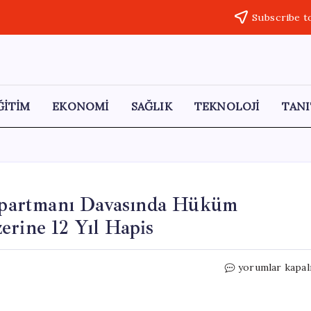
Subscribe t
ĞİTİM
EKONOMİ
SAĞLIK
TEKNOLOJİ
TANI
partmanı Davasında Hüküm
erine 12 Yıl Hapis
Kahramanmaraş
yorumlar kapal
Hünkar
Apartmanı
Davasında