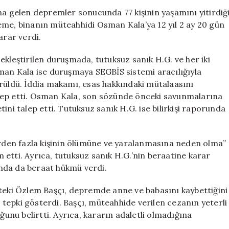
Hüküm
 gelen depremler sonucunda 77 kişinin yaşamını yitirdiğ
Açıklandı:
eme, binanın müteahhidi Osman Kala’ya 12 yıl 2 ay 20 gün
77
arar verdi.
Kişinin
Ölümü
eştirilen duruşmada, tutuksuz sanık H.G. ve her iki
Üzerine
sman Kala ise duruşmaya SEGBİS sistemi aracılığıyla
12
örüldü. İddia makamı, esas hakkındaki mütalaasını
Yıl
lep etti. Osman Kala, son sözünde önceki savunmalarına
Hapis
için
ini talep etti. Tutuksuz sanık H.G. ise bilirkişi raporunda
birden fazla kişinin ölümüne ve yaralanmasına neden olma”
etti. Ayrıca, tutuksuz sanık H.G.’nin beraatine karar
kında da beraat hükmü verdi.
ki Özlem Başçı, depremde anne ve babasını kaybettiğini
tepki gösterdi. Başçı, müteahhide verilen cezanın yeterli
ğunu belirtti. Ayrıca, kararın adaletli olmadığına