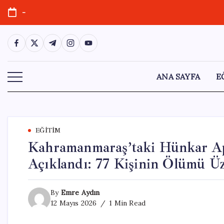
Skip
-
to
content
https://www.facebook.com/
https://twitter.com/
https://t.me/
https://www.instagram.com/
https://youtube.com/
ANA SAYFA
E
EĞITIM
Kahramanmaraş’taki Hünkar A
Açıklandı: 77 Kişinin Ölümü Üz
By
Emre Aydın
12 Mayıs 2026
1 Min Read