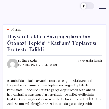
Skip
to
content
EĞITIM
Hayvan Hakları Savunucularından
Ötanazi Tepkisi: ‘Katliam’ Toplantısı
Protesto Edildi
Hayvan
By
Emre Aydın
yorumlar kapalı
Hakları
30 Nisan 2026
1 Min Read
Savunucularından
Ötanazi
Tepkisi:
İstanbul’da sokak hayvanlarının geleceğini etkileyecek İl
‘Katliam’
Hayvanları Koruma Kurulu toplantısı, yoğun tepkilerle
Toplantısı
Protesto
karşılandı. Öncelikle Fatih’te gerçekleştirilecek olan ancak
Edildi
hayvan hakları savunucuları, avukatlar ve milletvekillerinin
için
tepkileri nedeniyle ertelenen toplantı, bu kez İstanbul İl Afet ve
Acil Durum Müdürlüğü (AFAD) binasında gerçekleştirildi.