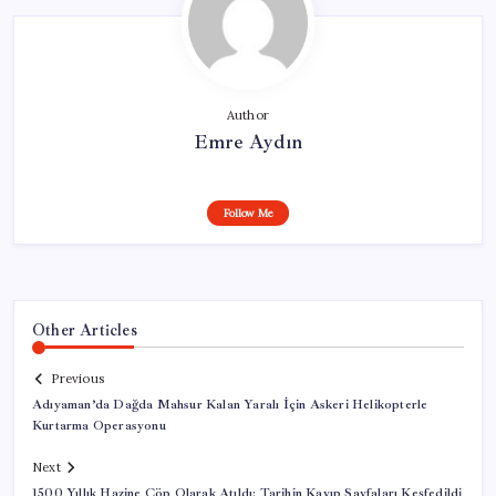
Author
Emre Aydın
Follow Me
Other Articles
Previous
Adıyaman’da Dağda Mahsur Kalan Yaralı İçin Askeri Helikopterle
Kurtarma Operasyonu
Next
1500 Yıllık Hazine Çöp Olarak Atıldı: Tarihin Kayıp Sayfaları Keşfedildi