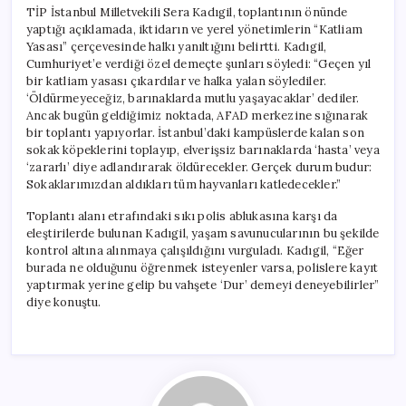
TİP İstanbul Milletvekili Sera Kadıgil, toplantının önünde
yaptığı açıklamada, iktidarın ve yerel yönetimlerin “Katliam
Yasası” çerçevesinde halkı yanıltığını belirtti. Kadıgil,
Cumhuriyet’e verdiği özel demeçte şunları söyledi: “Geçen yıl
bir katliam yasası çıkardılar ve halka yalan söylediler.
‘Öldürmeyeceğiz, barınaklarda mutlu yaşayacaklar’ dediler.
Ancak bugün geldiğimiz noktada, AFAD merkezine sığınarak
bir toplantı yapıyorlar. İstanbul’daki kampüslerde kalan son
sokak köpeklerini toplayıp, elverişsiz barınaklarda ‘hasta’ veya
‘zararlı’ diye adlandırarak öldürecekler. Gerçek durum budur:
Sokaklarımızdan aldıkları tüm hayvanları katledecekler.”
Toplantı alanı etrafındaki sıkı polis ablukasına karşı da
eleştirilerde bulunan Kadıgil, yaşam savunucularının bu şekilde
kontrol altına alınmaya çalışıldığını vurguladı. Kadıgil, “Eğer
burada ne olduğunu öğrenmek isteyenler varsa, polislere kayıt
yaptırmak yerine gelip bu vahşete ‘Dur’ demeyi deneyebilirler”
diye konuştu.