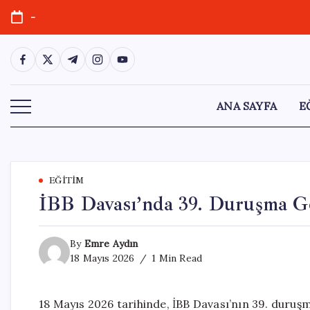
Skip
-
to
content
https://www.facebook.com/
https://twitter.com/
https://t.me/
https://www.instagram.com/
https://youtube.com/
ANA SAYFA
E
EĞITIM
İBB Davası’nda 39. Duruşma Ge
By
Emre Aydın
18 Mayıs 2026
1 Min Read
18 Mayıs 2026 tarihinde, İBB Davası’nın 39. duruşma