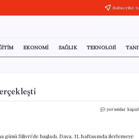
Subscribe t
ĞİTİM
EKONOMİ
SAĞLIK
TEKNOLOJİ
TANI
rçekleşti
İBB
yorumlar kapal
Davası’nda
39.
Duruşma
Gerçekleşti
 günü Silivri’de başladı. Dava, 11. haftasında ilerlemeye