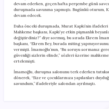
devam ederken, geçen hafta perşembe günü savcını
duruşmada savunma yapmıştı. Bugünkü oturum, Kap
devam edecek.
Daha önceki duruşmada, Murat Kapki’nin ifadeler
Mahkeme başkanı, Kapki’ye etkin pişmanlık beyanlar
değiştirdiniz?” diye sormuş, bu sırada Ekrem İma
başkanı, “Ekrem Bey, burada miting yapmıyorsunuz,
vermişti. İmamoğlu’nun, “Bu soruyu sormanız gereke
güvenliği sizlerin elinde,” sözleri üzerine mahke
ertelemişti.
İmamoğlu, duruşma salonunu terk ederken tutuksuz
dönerek, “Size ve çocuklarınıza yapılanları duydu
savundum,” ifadeleriyle salondan ayrılmıştı.