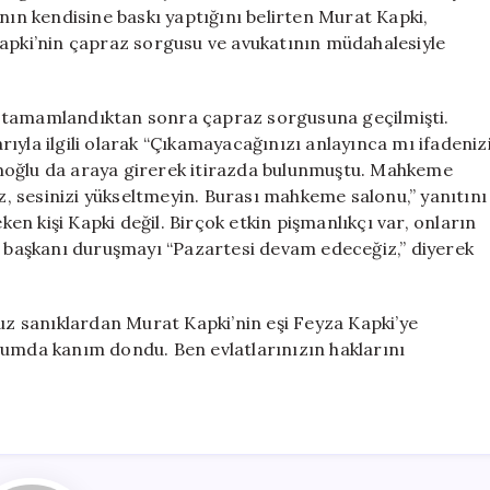
için
n kendisine baskı yaptığını belirten Murat Kapki,
ki’nin çapraz sorgusu ve avukatının müdahalesiyle
i tamamlandıktan sonra çapraz sorgusuna geçilmişti.
ıyla ilgili olarak “Çıkamayacağınızı anlayınca mı ifadeniz
moğlu da araya girerek itirazda bulunmuştu. Mahkeme
 sesinizi yükseltmeyin. Burası mahkeme salonu,” yanıtını
n kişi Kapki değil. Birçok etkin pişmanlıkçı var, onların
me başkanı duruşmayı “Pazartesi devam edeceğiz,” diyerek
 sanıklardan Murat Kapki’nin eşi Feyza Kapki’ye
ğumda kanım dondu. Ben evlatlarınızın haklarını