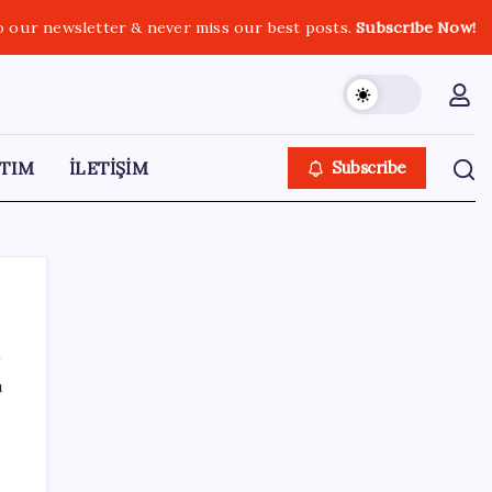
o our newsletter & never miss our best posts.
Subscribe Now!
TIM
İLETİŞİM
Subscribe
ı
SON YAZILAR
2026 LGS yerleştirmeye esas nakil
başvurusu: Nasıl ve nereden yapılır?