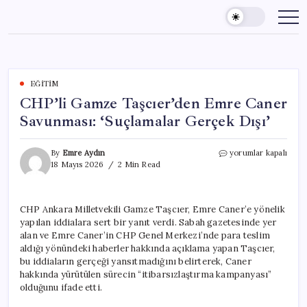
Skip
to
content
EĞITIM
CHP’li Gamze Taşcıer’den Emre Caner
Savunması: ‘Suçlamalar Gerçek Dışı’
CHP’li
By
Emre Aydın
yorumlar kapalı
Gamze
18 Mayıs 2026
2 Min Read
Taşcıer’den
Emre
Caner
CHP Ankara Milletvekili Gamze Taşcıer, Emre Caner’e yönelik
Savunması:
yapılan iddialara sert bir yanıt verdi. Sabah gazetesinde yer
‘Suçlamalar
Gerçek
alan ve Emre Caner’in CHP Genel Merkezi’nde para teslim
Dışı’
aldığı yönündeki haberler hakkında açıklama yapan Taşcıer,
için
bu iddiaların gerçeği yansıtmadığını belirterek, Caner
hakkında yürütülen sürecin “itibarsızlaştırma kampanyası”
olduğunu ifade etti.