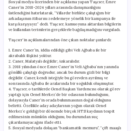
Sosyal medya üzerinden bir açıklama yapan Taşcıer, Emre
Caner’in 2018-2024 yılları arasında danışmanlığını
üstlendiğini hatırlatarak, “Yıllardır birlikte çalıştığım bir
arkadaşımın itibarını zedelemeye yönelik bir kampanya ile
karşı karşıyayız” dedi. Taşcıer, kamuoyuna aktarılan bilgilerin
ve kullanılan terimlerin gerçeklerle bağdaşmadığını vurguladı.
Taşcıer’in açıklamalarından öne çıkan noktalar şunlardı:
1. Emre Caner’in, iddia edildiği gibi Veli Ağbaba ile bir
akrabalık ilişkisi yoktur.
2. Caner, Malatyalı değildir; Ankaralıdır.
3. 2018 yılından önce Emre Caner’in Veli Ağbaba’nın yanında
gönüllü çalıştığı doğrudur, ancak bu durum gizli bir bilgi
değildir. Caner, kendi isteğiyle bu görevden ayrılmış ve
sonrasında Ağbaba ile aralarında bir soğukluk oluşmuştur.
4. Taşcıer, o tarihlerde Genel Başkan Yardımcısı olarak görev
yaptığı için Genel Merkez’de bir odasının bulunduğunu,
dolayısıyla Caner’in orada bulunmasının doğal olduğunu
belirtti. Özellikle aday adaylarının yoğun olarak Genel
Merkez’e geldiği bir dönemde birçok HTS kaydının tespit
edilmesinin mümkün olduğunu, bu durumdan suç
çıkarılamayacağını ifade etti.
5. Sosyal medyada dolaşan “bankamatik memuru”, “çift maaşlı