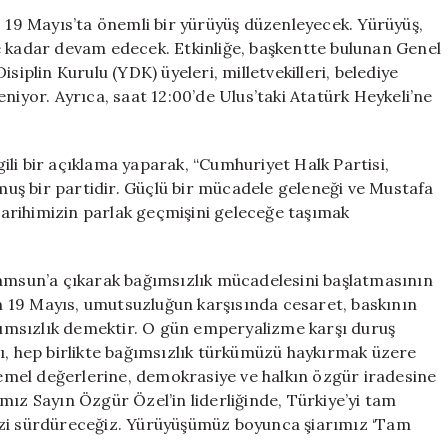
Bağımsız
, 19 Mayıs’ta önemli bir yürüyüş düzenleyecek. Yürüyüş,
Türkiye’
e kadar devam edecek. Etkinliğe, başkentte bulunan Genel
Vurgusuyla
siplin Kurulu (YDK) üyeleri, milletvekilleri, belediye
Yürüyüş
niyor. Ayrıca, saat 12:00’de Ulus’taki Atatürk Heykeli’ne
Gerçekleştirec
için
lgili bir açıklama yaparak, “Cumhuriyet Halk Partisi,
uş bir partidir. Güçlü bir mücadele geleneği ve Mustafa
 tarihimizin parlak geçmişini geleceğe taşımak
Samsun’a çıkarak bağımsızlık mücadelesini başlatmasının
çin 19 Mayıs, umutsuzluğun karşısında cesaret, baskının
ağımsızlık demektir. O gün emperyalizme karşı duruş
şı, hep birlikte bağımsızlık türkümüzü haykırmak üzere
mel değerlerine, demokrasiye ve halkın özgür iradesine
mız Sayın Özgür Özel’in liderliğinde, Türkiye’yi tam
izi sürdüreceğiz. Yürüyüşümüz boyunca şiarımız ‘Tam