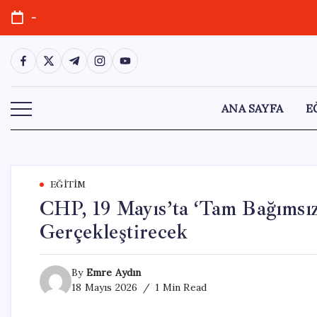
Skip
-
to
content
https://www.facebook.com/
https://twitter.com/
https://t.me/
https://www.instagram.com/
https://youtube.com/
ANA SAYFA
E
EĞITIM
CHP, 19 Mayıs’ta ‘Tam Bağımsı
Gerçekleştirecek
By
Emre Aydın
18 Mayıs 2026
1 Min Read