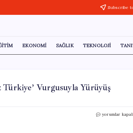
Subscribe t
ĞİTİM
EKONOMİ
SAĞLIK
TEKNOLOJİ
TANI
z Türkiye’ Vurgusuyla Yürüyüş
CHP,
yorumlar kapal
19
Mayıs’ta
‘Tam