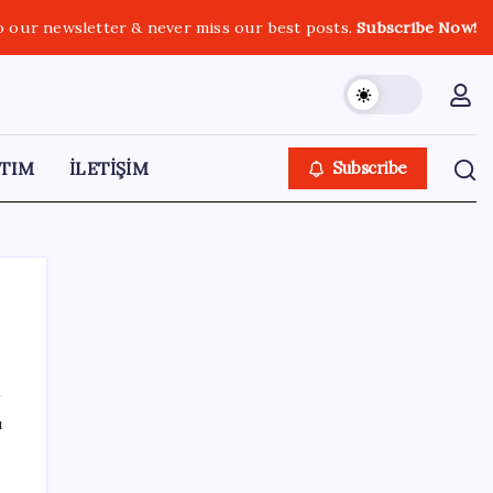
o our newsletter & never miss our best posts.
Subscribe Now!
TIM
İLETİŞİM
Subscribe
SON YAZILAR
ı
Benzine gelen indirim ÖTV’ye kesildi: Fiyat
düşüşü pompaya yansımayacak