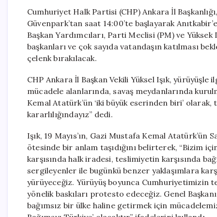
Cumhuriyet Halk Partisi (CHP) Ankara İl Başkanlığı
Güvenpark’tan saat 14:00’te başlayarak Anıtkabir’
Başkan Yardımcıları, Parti Meclisi (PM) ve Yüksek Di
başkanları ve çok sayıda vatandaşın katılması bekle
çelenk bırakılacak.
CHP Ankara İl Başkan Vekili Yüksel Işık, yürüyüşle i
mücadele alanlarında, savaş meydanlarında kurulm
Kemal Atatürk’ün ‘iki büyük eserinden biri’ olarak,
kararlılığındayız” dedi.
Işık, 19 Mayıs’ın, Gazi Mustafa Kemal Atatürk’ün 
ötesinde bir anlam taşıdığını belirterek, “Bizim i
karşısında halk iradesi, teslimiyetin karşısında b
sergileyenler ile bugünkü benzer yaklaşımlara kar
yürüyeceğiz. Yürüyüş boyunca Cumhuriyetimizin te
yönelik baskıları protesto edeceğiz. Genel Başkanı
bağımsız bir ülke haline getirmek için mücadelem