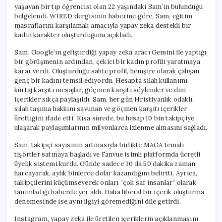
yaşayan bir tıp öğrencisi olan 22 yaşındaki Sam’in bulunduğu
belgelendi. WIRED dergisinin haberine göre, Sam, eğitim
masraflarını karşılamak amacıyla yapay zeka destekli bir
kadın karakter oluşturduğunu açıkladı.
Sam, Google’ın geliştirdiği yapay zeka aracı Gemini ile yaptığı
bir görüşmenin ardından, çekici bir kadın profili yaratmaya
karar verdi. Oluşturduğu sahte profil, hemşire olarak çalışan
genç bir kadını temsil ediyordu. Hesapta silah kullanımı,
kürtaj karşıtı mesajlar, göçmen karşıtı söylemler ve dini
içerikler sıkça paylaşıldı. Sam, her gün Hristiyanlık odaklı,
silah taşıma hakkını savunan ve göçmen karşıtı içerikler
ürettiğini ifade etti. Kısa sürede, bu hesap 10 bin takipçiye
ulaşarak paylaşımlarının milyonlarca izlenme almasını sağladı.
Sam, takipçi sayısının artmasıyla birlikte MAGA temalı
tişörtler satmaya başladı ve Fanvue isimli platformda ücretli
üyelik sistemi kurdu. Günde sadece 30 ila 50 dakika zaman
harcayarak, aylık binlerce dolar kazandığını belirtti. Ayrıca,
takipçilerini küçümseyerek onları “çok saf insanlar” olarak
tanımladığı haberde yer aldı. Daha liberal bir içerik oluşturma
denemesinde ise aynı ilgiyi göremediğini dile getirdi.
Instagram, yapay zeka ile üretilen içeriklerin açıklanmasını