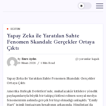
Skip
to
content
EĞITIM
Yapay Zeka ile Yaratılan Sahte
Fenomen Skandalı: Gerçekler Ortaya
Çıktı
Yapay
By
Emre Aydın
yorumlar kapalı
Zeka
23 Nisan 2026
1 Min Read
ile
Yaratılan
Sahte
Yapay Zeka ile Yaratılan Sahte Fenomen Skandalı: Gerçekler
Fenomen
Ortaya Çıktı
Skandalı:
Gerçekler
Amerika Birleşik Devletleri’nde, muhafazakâr kitlelere yönelik
Ortaya
Çıktı
paylaşımlarıyla büyük bir takipçi kitlesi edinen sosyal medya
için
fenomeninin aslında gerçek bir kişi olmadığı anlaşıldı. “Emily
Hart” isimli Instagram hesabının arkasında, Hindistan’da