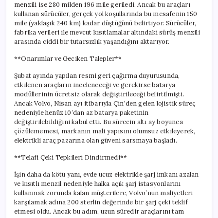
menzili ise 280 milden 196 mile geriledi. Ancak bu araçları
kullanan sürücüler, gerçek yol koşullarında bu mesafenin 150
mile (yaklaşık 240 km) kadar düştüğünü belirtiyor. Sürücüler,
fabrika verileri ile mevcut kısıtlamalar altındaki sürüş menzili
arasında ciddi bir tutarsızlık yaşandığını aktarıyor.
**Onarımlar ve Geciken Talepler**
Şubat ayında yapılan resmi geri çağırma duyurusunda,
etkilenen araçların inceleneceği ve gerekirse batarya
modüllerinin ücretsiz olarak değiştirileceği belirtilmişti.
Ancak Volvo, Nisan ayı itibarıyla Çin’den gelen lojistik süreç
nedeniyle henüz 10’dan az batarya paketinin
değiştirilebildiğini kabul etti. Bu sürecin altı ay boyunca
çözülememesi, markanın mali yapısını olumsuz etkileyerek,
elektrikli araç pazarına olan güveni sarsmaya başladı.
**Telafi Çeki Tepkileri Dindirmedi**
İşin daha da kötü yanı, evde ucuz elektrikle şarj imkanı azalan
ve kısıtlı menzil nedeniyle halka açık şarj istasyonlarını
kullanmak zorunda kalan müşterilere, Volvo’nun maliyetleri
karşılamak adına 200 sterlin değerinde bir şarj çeki teklif
etmesi oldu. Ancak bu adım, uzun süredir araçlarını tam