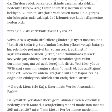
da, Çin’den yedek parça tedarikinde yaşanan aksaklıklar
nedeniyle birçok araç tamir edilmek için uzun süredir
bekliyor. Bu durum, araçların vaat edilen menzilinin gerçek
sürüş koşullarında yaklaşık 240 kilometreye kadar düşmesine
neden oldu.
**Yangın Riski ve Teknik Sorun Uyarısı**
Volvo, Aralık ayında sürücülere gönderdiği uyarı mektubunda,
“Belirli bir tedarikçi tarafından üretilen yüksek voltajlı batarya
hücrelerinde potansiyel bir sorun tespit edilmiştir,”
açıklamasında bulundu. Şirket, nadir durumlarda yüksek
seviyede şarj edilen pillerin aşırı ısınabileceğini ve bu
durumun yangına yol açabileceğini belirtti. Yetkililer, yüzde
70’lik şarj sınırının yangın riskini “önemli ölçüde azalttığını”
ifade etti. Ancak bu önlem, araçların kullanım kapasitesini
doğrudan etkileyerek sürücülerin endişelerini artırdı.
**Gerçek Menzil ile Kağıt Üzerindeki Veriler Arasındaki
Fark**
Dailymail’de yer alan habere göre, alınan güvenlik önlemleri
nedeniyle Tek Motorlu Genişletilmiş Menzil modelinin menzili
295 milden 207 mile, Twin Motor Performance modelinin