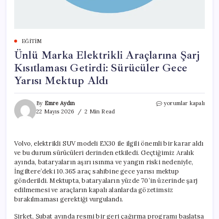
EĞITIM
Ünlü Marka Elektrikli Araçlarına Şarj
Kısıtlaması Getirdi: Sürücüler Gece
Yarısı Mektup Aldı
Ünlü
By
Emre Aydın
yorumlar kapalı
Marka
22 Mayıs 2026
2 Min Read
Elektrikli
Araçlarına
Şarj
Volvo, elektrikli SUV modeli EX30 ile ilgili önemli bir karar aldı
Kısıtlaması
ve bu durum sürücüleri derinden etkiledi. Geçtiğimiz Aralık
Getirdi:
Sürücüler
ayında, bataryaların aşırı ısınma ve yangın riski nedeniyle,
Gece
İngiltere’deki 10.365 araç sahibine gece yarısı mektup
Yarısı
gönderildi. Mektupta, bataryaların yüzde 70’in üzerinde şarj
Mektup
edilmemesi ve araçların kapalı alanlarda gözetimsiz
Aldı
bırakılmaması gerektiği vurgulandı.
için
Şirket, Şubat ayında resmi bir geri çağırma programı başlatsa