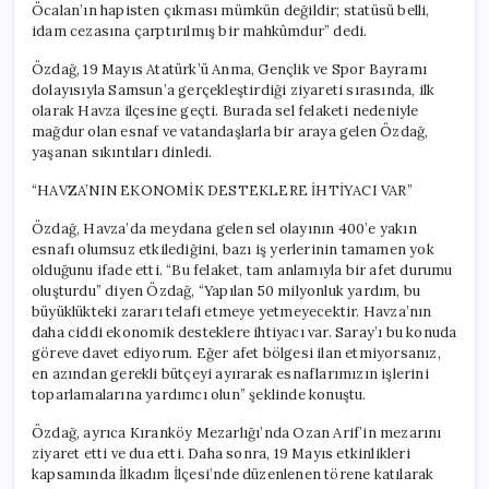
Öcalan’ın hapisten çıkması mümkün değildir; statüsü belli,
idam cezasına çarptırılmış bir mahkûmdur” dedi.
Özdağ, 19 Mayıs Atatürk’ü Anma, Gençlik ve Spor Bayramı
dolayısıyla Samsun’a gerçekleştirdiği ziyareti sırasında, ilk
olarak Havza ilçesine geçti. Burada sel felaketi nedeniyle
mağdur olan esnaf ve vatandaşlarla bir araya gelen Özdağ,
yaşanan sıkıntıları dinledi.
“HAVZA’NIN EKONOMİK DESTEKLERE İHTİYACI VAR”
Özdağ, Havza’da meydana gelen sel olayının 400’e yakın
esnafı olumsuz etkilediğini, bazı iş yerlerinin tamamen yok
olduğunu ifade etti. “Bu felaket, tam anlamıyla bir afet durumu
oluşturdu” diyen Özdağ, “Yapılan 50 milyonluk yardım, bu
büyüklükteki zararı telafi etmeye yetmeyecektir. Havza’nın
daha ciddi ekonomik desteklere ihtiyacı var. Saray’ı bu konuda
göreve davet ediyorum. Eğer afet bölgesi ilan etmiyorsanız,
en azından gerekli bütçeyi ayırarak esnaflarımızın işlerini
toparlamalarına yardımcı olun” şeklinde konuştu.
Özdağ, ayrıca Kıranköy Mezarlığı’nda Ozan Arif’in mezarını
ziyaret etti ve dua etti. Daha sonra, 19 Mayıs etkinlikleri
kapsamında İlkadım İlçesi’nde düzenlenen törene katılarak