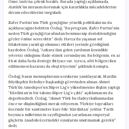
Onur Anıtı’na çelenk bıraktı. Burada yaptığı açıklamada,
Atatürk’ün mirasını korumak için kararlılıkla mücadelelerine
devam edeceklerini vurguladı.
Zafer Partisi’nin Türk gençliğine yönelik politikalarını da
açıklayacağını belirten Özdağ, “Bu program, Zafer Partisi’nin
neden Türk gençliği tarafından benimsenip desteklendiğini
gözler önüne serecektir” dedi. Havza’da yaşanan sel
felaketinin yarattığı olumsuz etkileri yerinde gördüğünü
kaydeden Özdağ, “Ankara’dan gelen yardımın kesinlikle
yetersiz olduğunu ifade etmek zorundayım. Bu bölgenin, en az
8 kat daha fazla desteğe ihtiyacı var. Ayrıca, afet bölgesi ilan
edilmemesi kararını da eleştiriyorum” şeklinde konuştu.
Özdağ, basın mensuplarının sorularını yanıtlayarak, Mardin
Büyükşehir Belediye Başkanlığı görevinden alınan Ahmet
Türk’ün Amedspor’un Süper Lig’e yükselmesine ilişkin yaptığı
“Kürdistan’ın bir takımı Süper Lig’e çıktı” açıklamasını da
değerlendirdi. Özdağ, “Ahmet Türk bu ifadeyi kullanmadan
önce ne düşündüğünü merak ediyorum. Türkiye toprakları
üzerinde bir santimetre kare bile ‘Kürdistan’ yoktur. Tarih
boyunca milletimizin zayıflığından yararlanan emperyal
güçlerin Anadolu üzerindeki oyunlarını unutmamak gerekir”
dedi.