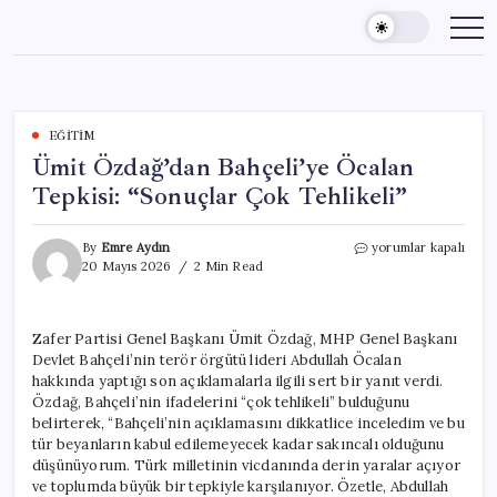
Skip
to
content
EĞITIM
Ümit Özdağ’dan Bahçeli’ye Öcalan
Tepkisi: “Sonuçlar Çok Tehlikeli”
Ümit
By
Emre Aydın
yorumlar kapalı
Özdağ’dan
20 Mayıs 2026
2 Min Read
Bahçeli’ye
Öcalan
Tepkisi:
Zafer Partisi Genel Başkanı Ümit Özdağ, MHP Genel Başkanı
“Sonuçlar
Devlet Bahçeli’nin terör örgütü lideri Abdullah Öcalan
Çok
Tehlikeli”
hakkında yaptığı son açıklamalarla ilgili sert bir yanıt verdi.
için
Özdağ, Bahçeli’nin ifadelerini “çok tehlikeli” bulduğunu
belirterek, “Bahçeli’nin açıklamasını dikkatlice inceledim ve bu
tür beyanların kabul edilemeyecek kadar sakıncalı olduğunu
düşünüyorum. Türk milletinin vicdanında derin yaralar açıyor
ve toplumda büyük bir tepkiyle karşılanıyor. Özetle, Abdullah