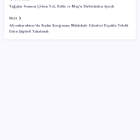
Yağışlar Sonucu Çöken Yol, Bitlis ve Muş’u Birbirinden Ayırdı
Next
Afyonkarahisar’da Kadın Kavgasına Müdahale Edenleri Bıçakla Tehdit
Eden Şüpheli Yakalandı
SON YAZILAR
Benzine gelen indirim ÖTV’ye kesildi: Fiyat düşüşü
pompaya yansımayacak
2026 LGS yerleştirmeye esas nakil başvurusu: Nasıl
ve nereden yapılır?