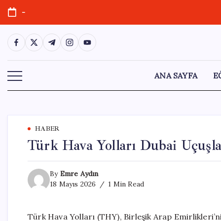
Skip
-
to
content
https://www.facebook.com/
https://twitter.com/
https://t.me/
https://www.instagram.com/
https://youtube.com/
ANA SAYFA
E
HABER
Türk Hava Yolları Dubai Uçuşla
By
Emre Aydın
18 Mayıs 2026
1 Min Read
Türk Hava Yolları (THY), Birleşik Arap Emirlikleri’