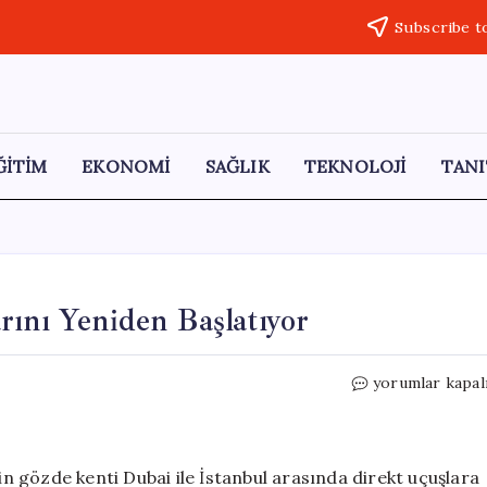
Subscribe t
ĞİTİM
EKONOMİ
SAĞLIK
TEKNOLOJİ
TANI
rını Yeniden Başlatıyor
Türk
yorumlar kapal
Hava
Yolları
Dubai
Uçuşlarını
nin gözde kenti Dubai ile İstanbul arasında direkt uçuşlara