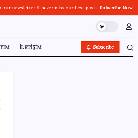
o our newsletter & never miss our best posts.
Subscribe Now!
TIM
İLETİŞİM
Subscribe
ı
SON YAZILAR
2026 LGS yerleştirmeye esas nakil
başvurusu: Nasıl ve nereden yapılır?