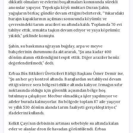
dikkatli olmaları ve evlerini boşaltmaları konusunda sürekli
anonslar yapıyor. Tepekışla köyü muhtarı Duran Şahin,
yağışların birkaç gündür devam ettiğini belirterek, “Yukarıdaki
barajın kapaklarının açılması sonucunda köyümüz ve
çevresindeki tarım arazileri su altında kaldı. Toplamda 70 evi
tahliye ettik, ırmakta taşkın devam ediyor ve yaya köprümüz
yıkıldı,” şeklinde konuştu.
Şahin, su baskınına uğrayan buğday, arpa ve meyve
bahçelerinin durumunu da aktararak, “Şu ana kadar 400
dönüm alanın etkilendiğini tespit ettik. Diğer araziler henüz
değerlendirilmedi,” dedi.
Erbaa Süs Bitkileri Üreticileri Birliği Başkanı Ömer Demir ise,
“Şu an her şey kontrol altında. Barajlardan su tahliyesi devam
ettiği sürece sera bölgesi tehlike altında kalıyor. Irmağın sıfır
noktasında olduğu için güvenlik açısından bölge boş
tutulmaya çalışılıyor. Mecbur olmadıkça işler yapılmıyor ve
aileler burada kalmıyorlar. Bu bölgede toplam 87 aile yaşıyor
ve yıllık 530 dönüm alanda tarım faaliyeti gerçekleştiriyor,”
ifadelerini kullandı.
Kelkit Çayı’nın debisinin artması sebebiyle su altında kalan
evler ve alanlar dron ile havadan görüntülendi. Erbaa