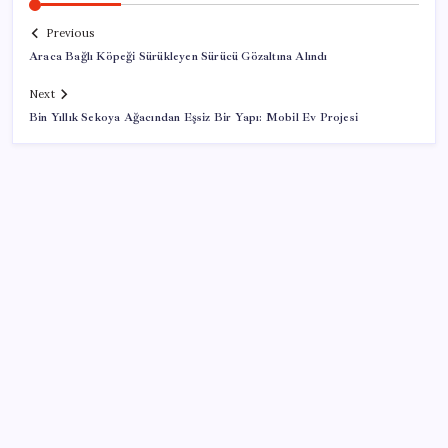
Previous
Araca Bağlı Köpeği Sürükleyen Sürücü Gözaltına Alındı
Next
Bin Yıllık Sekoya Ağacından Eşsiz Bir Yapı: Mobil Ev Projesi
SON YAZILAR
Savunma Sanayiinde Kritik Hamle! TEI ve TRMOTOR
Birleşiyor
TBMM Adalet Komisyonu’nda ‘pislik’ tartışması: