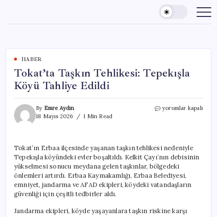
Skip
to
content
HABER
Tokat’ta Taşkın Tehlikesi: Tepekışla
Köyü Tahliye Edildi
Tokat’ta
By
Emre Aydın
yorumlar kapalı
Taşkın
18 Mayıs 2026
1 Min Read
Tehlikesi:
Tepekışla
Köyü
Tokat’ın Erbaa ilçesinde yaşanan taşkın tehlikesi nedeniyle
Tahliye
Tepekışla köyündeki evler boşaltıldı. Kelkit Çayı’nın debisinin
Edildi
için
yükselmesi sonucu meydana gelen taşkınlar, bölgedeki
önlemleri artırdı. Erbaa Kaymakamlığı, Erbaa Belediyesi,
emniyet, jandarma ve AFAD ekipleri, köydeki vatandaşların
güvenliği için çeşitli tedbirler aldı.
Jandarma ekipleri, köyde yaşayanlara taşkın riskine karşı