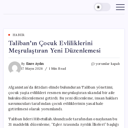
Skip
to
content
HABER
Taliban’ın Çocuk Evliliklerini
Meşrulaştıran Yeni Düzenlemesi
Taliban’ın
By
Emre Aydın
yorumlar kapalı
Çocuk
17 Mayıs 2026
1 Min Read
Evliliklerini
Meşrulaştıran
Yeni
Afganistan’da iktidarı elinde bulunduran Taliban yönetimi,
Düzenlemesi
çocuk yaşta evlilikleri resmen meşrulaştıran skandal bir aile
için
hukuku düzenlemesi getirdi. Bu yeni düzenleme, insan hakları
savunucuları tarafından çocuk evliliklerinin yasal hale
getirilmesi olarak yorumlandı.
Taliban lideri Hibetullah Ahundzade tarafından onaylanan bu
31 maddelik düzenleme, “Eşler Arasında Ayrılık İlkeleri” başlığı