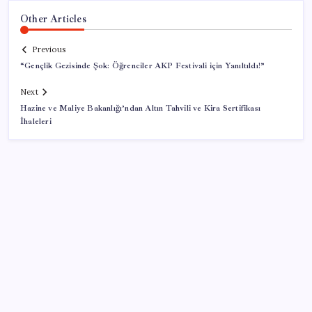
Other Articles
Previous
“Gençlik Gezisinde Şok: Öğrenciler AKP Festivali için Yanıltıldı!”
Next
Hazine ve Maliye Bakanlığı’ndan Altın Tahvili ve Kira Sertifikası
İhaleleri
SON YAZILAR
Benzine gelen indirim ÖTV’ye kesildi: Fiyat düşüşü