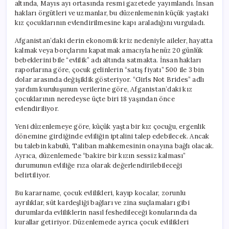
altında, Mayıs ayı ortasında resmi gazetede yayımlandı. İnsan
hakları örgütleri ve uzmanlar, bu düzenlemenin küçük yaştaki
kız çocuklarının evlendirilmesine kapı araladığını vurguladı.
Afganistan’daki derin ekonomik kriz nedeniyle aileler, hayatta
kalmak veya borçlarını kapatmak amacıyla henüz 20 günlük
bebeklerini bile “evlilik” adı altında satmakta. İnsan hakları
raporlarına göre, çocuk gelinlerin “satış fiyatı” 500 ile 3 bin
dolar arasında değişiklik gösteriyor. “Girls Not Brides” adlı
yardım kuruluşunun verilerine göre, Afganistan’daki kız
çocuklarının neredeyse üçte biri 18 yaşından önce
evlendiriliyor.
Yeni düzenlemeye göre, küçük yaşta bir kız çocuğu, ergenlik
dönemine girdiğinde evliliğin iptalini talep edebilecek. Ancak
bu talebin kabulü, Taliban mahkemesinin onayına bağlı olacak.
Ayrıca, düzenlemede “bakire bir kızın sessiz kalması”
durumunun evliliğe rıza olarak değerlendirilebileceği
belirtiliyor.
Bu kararname, çocuk evlilikleri, kayıp kocalar, zorunlu
ayrılıklar, süt kardeşliği bağları ve zina suçlamaları gibi
durumlarda evliliklerin nasıl feshedileceği konularında da
kurallar getiriyor. Düzenlemede ayrıca çocuk evlilikleri