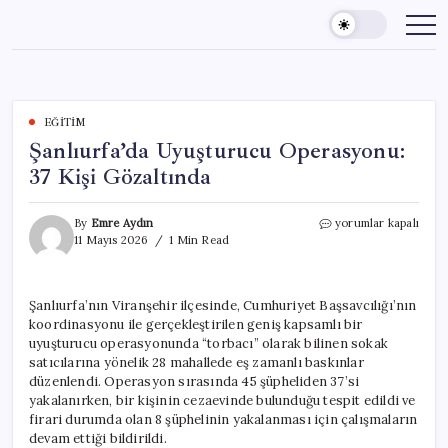
Skip
to
content
EĞITIM
Şanlıurfa’da Uyuşturucu Operasyonu:
37 Kişi Gözaltında
Şanlıurfa’da
By
Emre Aydın
yorumlar kapalı
Uyuşturucu
11 Mayıs 2026
1 Min Read
Operasyonu:
37
Kişi
Şanlıurfa’nın Viranşehir ilçesinde, Cumhuriyet Başsavcılığı’nın
Gözaltında
koordinasyonu ile gerçekleştirilen geniş kapsamlı bir
için
uyuşturucu operasyonunda “torbacı” olarak bilinen sokak
satıcılarına yönelik 28 mahallede eş zamanlı baskınlar
düzenlendi. Operasyon sırasında 45 şüpheliden 37’si
yakalanırken, bir kişinin cezaevinde bulunduğu tespit edildi ve
firari durumda olan 8 şüphelinin yakalanması için çalışmaların
devam ettiği bildirildi.