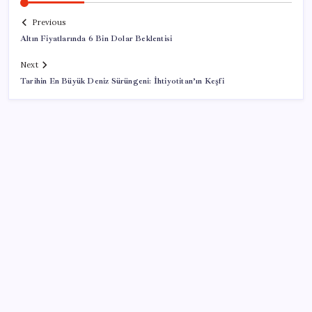
Previous
Altın Fiyatlarında 6 Bin Dolar Beklentisi
Next
Tarihin En Büyük Deniz Sürüngeni: İhtiyotitan’ın Keşfi
SON YAZILAR
Savunma Sanayiinde Kritik Hamle! TEI ve TRMOTOR
Birleşiyor
TBMM Adalet Komisyonu’nda ‘pislik’ tartışması: