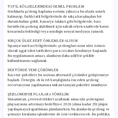
TATİL BÖLGELERİNDEKİ GENEL PROBLEM
Havlularla şezlong kaplama sorunu yalnızca bu olayla sınırlı
kalmayıp, farklı tatil bölgelerinde de sıkça karşılaşılan bir
durum haline geldi. Kanarya Adaları gibi bölgelerde, bazı
turistlerin şezlong alabilmek için sabah erken saatlerde havuz
kenarında beklediği veya uyuduğu sosyal medyaya yansıdı.
BİRÇOK ÜLKE SERT ÖNLEMLER ALIYOR
İspanya’nın bazı bölgelerinde, şezlongları uzun süre izinsiz
olarak işgal eden tatilcilere para cezaları kesilmeye başlandı.
Bu uygulamanın amacı, alanların daha adil bir şekilde
kullanılmasını sağlamak.
SEKTÖRDE YENİ ÇÖZÜMLER
Bazı tur şirketleri, bu soruna alternatif çözümler geliştirmeye
başladı. Örneğin, ek ücret karşılığında önceden şezlong
rezervasyonu yapılmasına imkan tanıyan paketler sunuluyor.
ŞEZLONGSUZ PLAJLARA YÖNELİM
Yunanistan, çevresel etkileri azaltmak amacıyla şezlongsuz
plaj sayısını artırmayı hedefliyor. 2026 yılına kadar 251 plajın
yapılaşmaya kapatılması planlanırken, bu alanlarda şezlong ve
şemsiye kiralama işlemlerine de izin verilmeyecek. Bu politika,