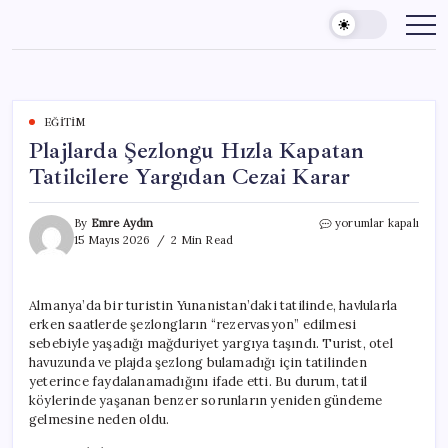
Skip
to
content
EĞITIM
Plajlarda Şezlongu Hızla Kapatan
Tatilcilere Yargıdan Cezai Karar
Plajlarda
By
Emre Aydın
yorumlar kapalı
Şezlongu
15 Mayıs 2026
2 Min Read
Hızla
Kapatan
Tatilcilere
Almanya’da bir turistin Yunanistan’daki tatilinde, havlularla
Yargıdan
erken saatlerde şezlongların “rezervasyon” edilmesi
Cezai
Karar
sebebiyle yaşadığı mağduriyet yargıya taşındı. Turist, otel
için
havuzunda ve plajda şezlong bulamadığı için tatilinden
yeterince faydalanamadığını ifade etti. Bu durum, tatil
köylerinde yaşanan benzer sorunların yeniden gündeme
gelmesine neden oldu.