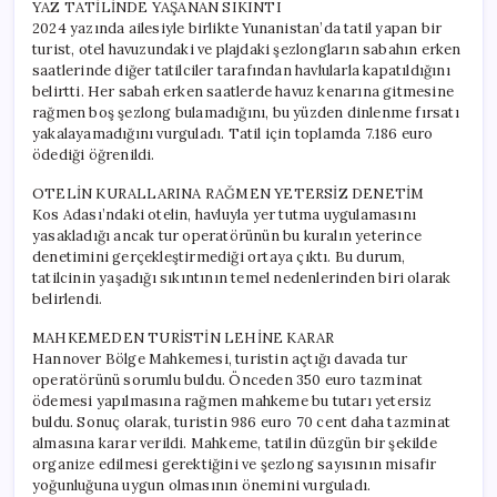
YAZ TATİLİNDE YAŞANAN SIKINTI
2024 yazında ailesiyle birlikte Yunanistan’da tatil yapan bir
turist, otel havuzundaki ve plajdaki şezlongların sabahın erken
saatlerinde diğer tatilciler tarafından havlularla kapatıldığını
belirtti. Her sabah erken saatlerde havuz kenarına gitmesine
rağmen boş şezlong bulamadığını, bu yüzden dinlenme fırsatı
yakalayamadığını vurguladı. Tatil için toplamda 7.186 euro
ödediği öğrenildi.
OTELİN KURALLARINA RAĞMEN YETERSİZ DENETİM
Kos Adası’ndaki otelin, havluyla yer tutma uygulamasını
yasakladığı ancak tur operatörünün bu kuralın yeterince
denetimini gerçekleştirmediği ortaya çıktı. Bu durum,
tatilcinin yaşadığı sıkıntının temel nedenlerinden biri olarak
belirlendi.
MAHKEMEDEN TURİSTİN LEHİNE KARAR
Hannover Bölge Mahkemesi, turistin açtığı davada tur
operatörünü sorumlu buldu. Önceden 350 euro tazminat
ödemesi yapılmasına rağmen mahkeme bu tutarı yetersiz
buldu. Sonuç olarak, turistin 986 euro 70 cent daha tazminat
almasına karar verildi. Mahkeme, tatilin düzgün bir şekilde
organize edilmesi gerektiğini ve şezlong sayısının misafir
yoğunluğuna uygun olmasının önemini vurguladı.