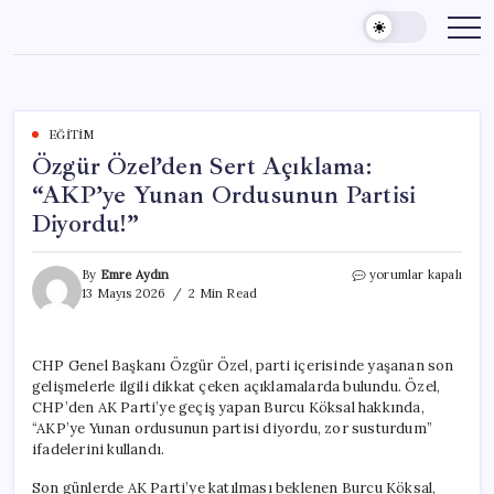
Skip
to
content
EĞITIM
Özgür Özel’den Sert Açıklama:
“AKP’ye Yunan Ordusunun Partisi
Diyordu!”
Özgür
By
Emre Aydın
yorumlar kapalı
Özel’den
13 Mayıs 2026
2 Min Read
Sert
Açıklama:
“AKP’ye
CHP Genel Başkanı Özgür Özel, parti içerisinde yaşanan son
Yunan
gelişmelerle ilgili dikkat çeken açıklamalarda bulundu. Özel,
Ordusunun
Partisi
CHP’den AK Parti’ye geçiş yapan Burcu Köksal hakkında,
Diyordu!”
“AKP’ye Yunan ordusunun partisi diyordu, zor susturdum”
için
ifadelerini kullandı.
Son günlerde AK Parti’ye katılması beklenen Burcu Köksal,