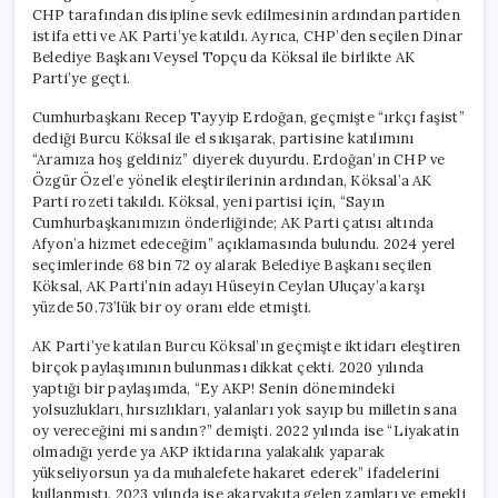
CHP tarafından disipline sevk edilmesinin ardından partiden
istifa etti ve AK Parti’ye katıldı. Ayrıca, CHP’den seçilen Dinar
Belediye Başkanı Veysel Topçu da Köksal ile birlikte AK
Parti’ye geçti.
Cumhurbaşkanı Recep Tayyip Erdoğan, geçmişte “ırkçı faşist”
dediği Burcu Köksal ile el sıkışarak, partisine katılımını
“Aramıza hoş geldiniz” diyerek duyurdu. Erdoğan’ın CHP ve
Özgür Özel’e yönelik eleştirilerinin ardından, Köksal’a AK
Parti rozeti takıldı. Köksal, yeni partisi için, “Sayın
Cumhurbaşkanımızın önderliğinde; AK Parti çatısı altında
Afyon’a hizmet edeceğim” açıklamasında bulundu. 2024 yerel
seçimlerinde 68 bin 72 oy alarak Belediye Başkanı seçilen
Köksal, AK Parti’nin adayı Hüseyin Ceylan Uluçay’a karşı
yüzde 50.73’lük bir oy oranı elde etmişti.
AK Parti’ye katılan Burcu Köksal’ın geçmişte iktidarı eleştiren
birçok paylaşımının bulunması dikkat çekti. 2020 yılında
yaptığı bir paylaşımda, “Ey AKP! Senin dönemindeki
yolsuzlukları, hırsızlıkları, yalanları yok sayıp bu milletin sana
oy vereceğini mi sandın?” demişti. 2022 yılında ise “Liyakatin
olmadığı yerde ya AKP iktidarına yalakalık yaparak
yükseliyorsun ya da muhalefete hakaret ederek” ifadelerini
kullanmıştı. 2023 yılında ise akaryakıta gelen zamları ve emekli