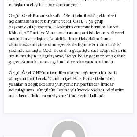
maaşlarını eleştiren paylaşımlar yaptı.
Özgür Özel, Burcu Köksal’ın “Beni tehdit etti” şeklindeki
açıklamasına sert bir yanıt verdi. Özel, “9 yıl grup
başkanvekilliği yaptım. O koltukta oturmuş biriyim. Burcu
Köksal, AK Parti’ye Yunan ordusunun partisi denmez diyerek
susturmaya çalıştım. İzmirli kadın milletvekiline bunu
öldürmezsem içime sinmeyecek dediğinde zor durdurduk”
şeklinde konuştu. Özel, Köksal’ın geçmişte sarf ettiği sözlerin
unutulmadığını vurgulayarak, “İki yıl kolay geçmez ama çabuk
geçer. Sonra kapımıza gelme” diyerek uyarıda bulundu.
Özgür Özel, CHP’nin tehditlere boyun eğmeyen bir parti
olduğunu belirterek, “Cumhuriyet Halk Partisi tehditten
yılanların değil; iktidara yürüyenlerin partisidir. İktidar
yolculuğumuz, süngünün üstüne yürüyerek başladı. Yürüyelim
arkadaşlar. İktidara yürüyoruz” ifadelerini kullandı.