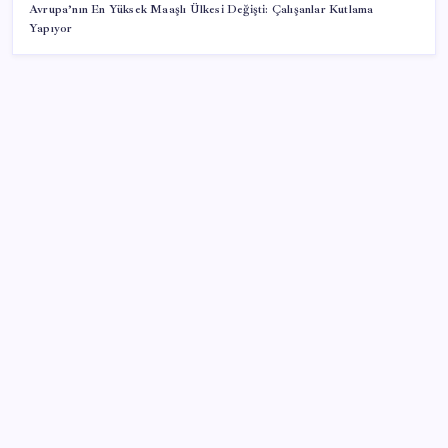
Avrupa’nın En Yüksek Maaşlı Ülkesi Değişti: Çalışanlar Kutlama
Yapıyor
SON YAZILAR
Savunma Sanayiinde Kritik Hamle! TEI ve TRMOTOR
Birleşiyor
TBMM Adalet Komisyonu’nda ‘pislik’ tartışması:
MHP’li Bülbül masaya yumruk attı, İYİ Partili vekilin
üzerine yürüdü
Bakan Kurum: Bu işler ahbap çavuş ilişkisiyle
yürümez