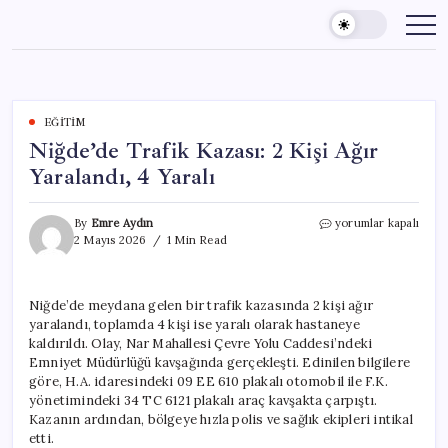
Skip
to
content
EĞITIM
Niğde’de Trafik Kazası: 2 Kişi Ağır
Yaralandı, 4 Yaralı
Niğde’de
By
Emre Aydın
yorumlar kapalı
Trafik
2 Mayıs 2026
1 Min Read
Kazası:
2
Kişi
Niğde’de meydana gelen bir trafik kazasında 2 kişi ağır
Ağır
yaralandı, toplamda 4 kişi ise yaralı olarak hastaneye
Yaralandı,
4
kaldırıldı. Olay, Nar Mahallesi Çevre Yolu Caddesi’ndeki
Yaralı
Emniyet Müdürlüğü kavşağında gerçekleşti. Edinilen bilgilere
için
göre, H.A. idaresindeki 09 EE 610 plakalı otomobil ile F.K.
yönetimindeki 34 TC 6121 plakalı araç kavşakta çarpıştı.
Kazanın ardından, bölgeye hızla polis ve sağlık ekipleri intikal
etti.