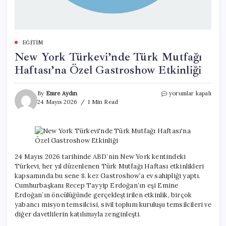
EĞITIM
New York Türkevi’nde Türk Mutfağı
Haftası’na Özel Gastroshow Etkinliği
New
By
Emre Aydın
yorumlar kapalı
York
24 Mayıs 2026
1 Min Read
Türkevi’nde
Türk
Mutfağı
Haftası’na
Özel
Gastroshow
24 Mayıs 2026 tarihinde ABD’nin New York kentindeki
Etkinliği
Türkevi, her yıl düzenlenen Türk Mutfağı Haftası etkinlikleri
için
kapsamında bu sene 8. kez Gastroshow’a ev sahipliği yaptı.
Cumhurbaşkanı Recep Tayyip Erdoğan’ın eşi Emine
Erdoğan’ın öncülüğünde gerçekleştirilen etkinlik, birçok
yabancı misyon temsilcisi, sivil toplum kuruluşu temsilcileri ve
diğer davetlilerin katılımıyla zenginleşti.