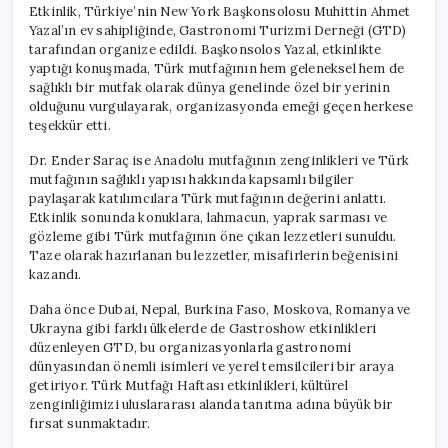
Etkinlik, Türkiye’nin New York Başkonsolosu Muhittin Ahmet
Yazal’ın ev sahipliğinde, Gastronomi Turizmi Derneği (GTD)
tarafından organize edildi. Başkonsolos Yazal, etkinlikte
yaptığı konuşmada, Türk mutfağının hem geleneksel hem de
sağlıklı bir mutfak olarak dünya genelinde özel bir yerinin
olduğunu vurgulayarak, organizasyonda emeği geçen herkese
teşekkür etti.
Dr. Ender Saraç ise Anadolu mutfağının zenginlikleri ve Türk
mutfağının sağlıklı yapısı hakkında kapsamlı bilgiler
paylaşarak katılımcılara Türk mutfağının değerini anlattı.
Etkinlik sonunda konuklara, lahmacun, yaprak sarması ve
gözleme gibi Türk mutfağının öne çıkan lezzetleri sunuldu.
Taze olarak hazırlanan bu lezzetler, misafirlerin beğenisini
kazandı.
Daha önce Dubai, Nepal, Burkina Faso, Moskova, Romanya ve
Ukrayna gibi farklı ülkelerde de Gastroshow etkinlikleri
düzenleyen GTD, bu organizasyonlarla gastronomi
dünyasından önemli isimleri ve yerel temsilcileri bir araya
getiriyor. Türk Mutfağı Haftası etkinlikleri, kültürel
zenginliğimizi uluslararası alanda tanıtma adına büyük bir
fırsat sunmaktadır.