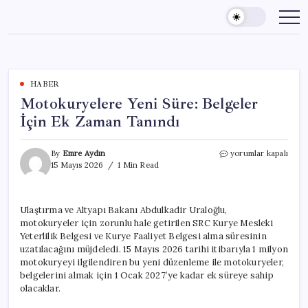
Skip
to
content
HABER
Motokuryelere Yeni Süre: Belgeler
İçin Ek Zaman Tanındı
Motokuryelere
By
Emre Aydın
yorumlar kapalı
Yeni
15 Mayıs 2026
1 Min Read
Süre:
Belgeler
İçin
Ulaştırma ve Altyapı Bakanı Abdulkadir Uraloğlu,
Ek
motokuryeler için zorunlu hale getirilen SRC Kurye Mesleki
Zaman
Tanındı
Yeterlilik Belgesi ve Kurye Faaliyet Belgesi alma süresinin
için
uzatılacağını müjdeledi. 15 Mayıs 2026 tarihi itibarıyla 1 milyon
motokuryeyi ilgilendiren bu yeni düzenleme ile motokuryeler,
belgelerini almak için 1 Ocak 2027’ye kadar ek süreye sahip
olacaklar.