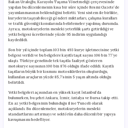
Bakan Uraloğlu, Karayolu Taşıma Yönetmeliği çerçevesinde
yapılan bu düzenlemenin kısa bir süre içinde Resmi Gazete’de
yayımlanmasının beklendiğini belirtti. Yeni sistem ile birlikte,
kuryelerin taşıyabileceği gönderi miktarları, çalışma kuralları
ve trafik güvenliği konularında belirlemeler yapılmış durumda.
Ayrıca, motokuryelerin mesleki yeterlilik şartı getirildiği ve
yetki belgesi ücretlerinde yüzde 95 indirim uygulandığı
kaydedildi.
Son bir yıl içinde toplam 103 bin 493 kurye işletmecisine yetki
belgesi verildi ve bu belgelere kayıtlı taşıt sayısı 106 bin 77’ye
ulaştı. Türkiye genelinde tek taşıtla faaliyet gösteren
motokurye sayısının 100 bin 876 olduğu ifade edildi. Kayıtlı
taşıtların büyük bir kısmını motosikletlerin oluşturduğu,
kullanılan araçların yüzde 85,7’sinin 5 yaşın altında olduğu
belirtildi.
Yetki belgeleri açısından en yüksek kayıt İstanbul’da
bulunurken, bu şehri Ankara, İzmir, Antalya ve Bursa takip etti.
En az yetki belgesinin bulunduğu il ise Tunceli olarak
açıklandı. Bu düzenlemeler, motokuryelerin mesleki
standartlarını artırmayı ve sektörün daha düzenli bir yapıya
kavuşmasını hedefliyor.