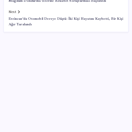
Magnum Dondurma Üzerine Rekabet Soruşturması Başlatıldı
Next
Erzincan’da Otomobil Dereye Düştü: İki Kişi Hayatını Kaybetti, Bir Kişi
Ağır Yaralandı
SON YAZILAR
Savunma Sanayiinde Kritik Hamle! TEI ve TRMOTOR
Birleşiyor
TBMM Adalet Komisyonu’nda ‘pislik’ tartışması:
MHP’li Bülbül masaya yumruk attı, İYİ Partili vekilin
üzerine yürüdü