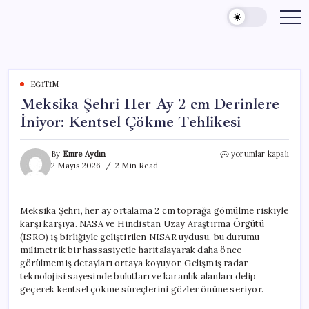
Skip
to
content
EĞITIM
Meksika Şehri Her Ay 2 cm Derinlere
İniyor: Kentsel Çökme Tehlikesi
Meksika
By
Emre Aydın
yorumlar kapalı
Şehri
2 Mayıs 2026
2 Min Read
Her
Ay
2
Meksika Şehri, her ay ortalama 2 cm toprağa gömülme riskiyle
cm
karşı karşıya. NASA ve Hindistan Uzay Araştırma Örgütü
Derinlere
İniyor:
(ISRO) iş birliğiyle geliştirilen NISAR uydusu, bu durumu
Kentsel
milimetrik bir hassasiyetle haritalayarak daha önce
Çökme
görülmemiş detayları ortaya koyuyor. Gelişmiş radar
Tehlikesi
teknolojisi sayesinde bulutları ve karanlık alanları delip
için
geçerek kentsel çökme süreçlerini gözler önüne seriyor.