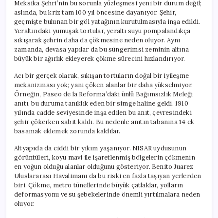
Meksika Şehri’nin bu sorunla yüzleşmesi yeni bir durum değil;
aslında, bu kriz tam 100 yıl öncesine dayanıyor. Şehir,
geçmişte bulunan bir göl yatağının kurutulmasıyla inşa edildi.
Yeraltındaki yumuşak tortular, yeraltı suyu pompalandıkça
sıkışarak şehrin daha da çökmesine neden oluyor. Aynı
zamanda, devasa yapılar da bu süngerimsi zeminin altına
büyük bir ağırlık ekleyerek çökme sürecini hızlandırıyor.
Acı bir gerçek olarak, sıkışan tortuların doğal bir iyileşme
mekanizması yok; yani çöken alanlar bir daha yükselmiyor.
Örneğin, Paseo de la Reforma’daki ünlü Bağımsızlık Meleği
anıtı, bu duruma tanıklık eden bir simge haline geldi. 1910
yılında cadde seviyesinde inşa edilen bu anıt, çevresindeki
şehir çökerken sabit kaldı. Bu nedenle anıtın tabanına 14 ek
basamak eklemek zorunda kaldılar.
Altyapıda da ciddi bir yıkım yaşanıyor. NISAR uydusunun
görüntüleri, koyu mavi ile işaretlenmiş bölgelerin çökmenin
en yoğun olduğu alanlar olduğunu gösteriyor. Benito Juarez
Uluslararası Havalimanı da bu riski en fazla taşıyan yerlerden
biri. Çökme, metro tünellerinde büyük çatlaklar, yolların
deformasyonu ve su şebekelerinde önemli yırtılmalara neden
oluyor.