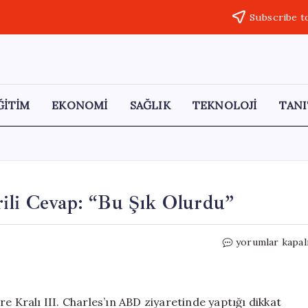
Subscribe t
ĞİTİM
EKONOMİ
SAĞLIK
TEKNOLOJİ
TANI
rili Cevap: “Bu Şık Olurdu”
Macron’dan
yorumlar kapal
Kral
Charles’a
Esprili
Cevap:
Kralı III. Charles’ın ABD ziyaretinde yaptığı dikkat