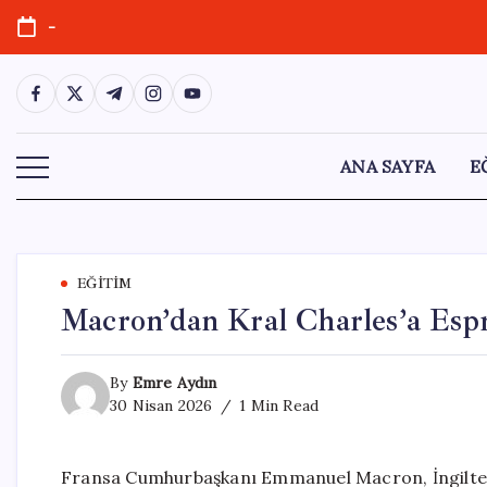
Skip
-
to
content
https://www.facebook.com/
https://twitter.com/
https://t.me/
https://www.instagram.com/
https://youtube.com/
ANA SAYFA
E
EĞITIM
Macron’dan Kral Charles’a Esp
By
Emre Aydın
30 Nisan 2026
1 Min Read
Fransa Cumhurbaşkanı Emmanuel Macron, İngiltere 