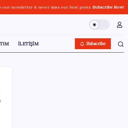
o our newsletter & never miss our best posts.
Subscribe Now!
TIM
İLETİŞİM
Subscribe
ı
SON YAZILAR
Bakan Kurum: Bu işler ahbap çavuş ilişkisiyle
yürümez