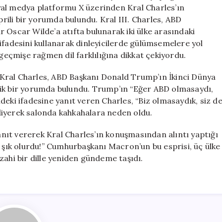
“Bu
yal medya platformu X üzerinden Kral Charles’ın
Şık
ili bir yorumda bulundu. Kral III. Charles, ABD
Olurdu”
 Oscar Wilde’a atıfta bulunarak iki ülke arasındaki
için
ç” ifadesini kullanarak dinleyicilerde gülümsemelere yol
 geçmişe rağmen dil farklılığına dikkat çekiyordu.
Kral Charles, ABD Başkanı Donald Trump’ın İkinci Dünya
ronik bir yorumda bulundu. Trump’ın “Eğer ABD olmasaydı,
deki ifadesine yanıt veren Charles, “Biz olmasaydık, siz d
diyerek salonda kahkahalara neden oldu.
ıt vererek Kral Charles’ın konuşmasından alıntı yaptığı
u şık olurdu!” Cumhurbaşkanı Macron’un bu esprisi, üç ülke
zahi bir dille yeniden gündeme taşıdı.