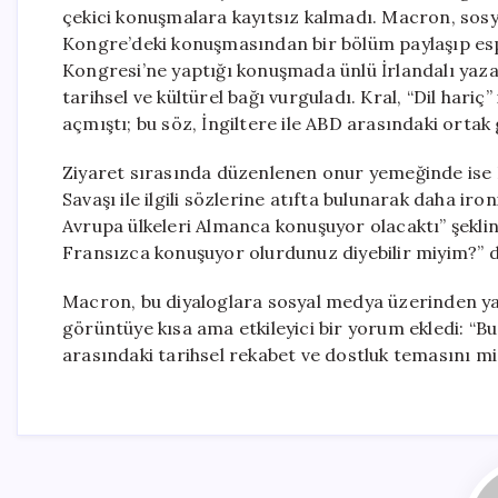
çekici konuşmalara kayıtsız kalmadı. Macron, sos
Kongre’deki konuşmasından bir bölüm paylaşıp espr
Kongresi’ne yaptığı konuşmada ünlü İrlandalı yazar
tarihsel ve kültürel bağı vurguladı. Kral, “Dil hari
açmıştı; bu söz, İngiltere ile ABD arasındaki ortak
Ziyaret sırasında düzenlenen onur yemeğinde ise 
Savaşı ile ilgili sözlerine atıfta bulunarak daha i
Avrupa ülkeleri Almanca konuşuyor olacaktı” şeklin
Fransızca konuşuyor olurdunuz diyebilir miyim?” 
Macron, bu diyaloglara sosyal medya üzerinden yan
görüntüye kısa ama etkileyici bir yorum ekledi: “B
arasındaki tarihsel rekabet ve dostluk temasını mi