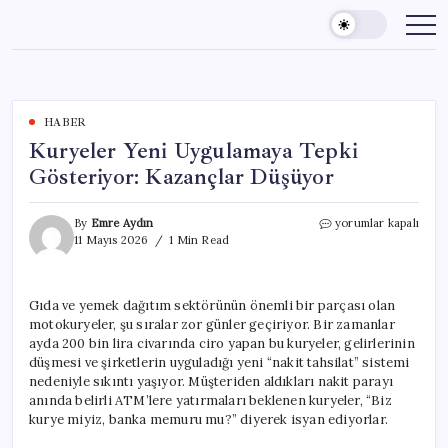
Skip
to
content
HABER
Kuryeler Yeni Uygulamaya Tepki
Gösteriyor: Kazançlar Düşüyor
Kuryeler
By
Emre Aydın
yorumlar kapalı
Yeni
11 Mayıs 2026
1 Min Read
Uygulamaya
Tepki
Gösteriyor:
Gıda ve yemek dağıtım sektörünün önemli bir parçası olan
Kazançlar
motokuryeler, şu sıralar zor günler geçiriyor. Bir zamanlar
Düşüyor
için
ayda 200 bin lira civarında ciro yapan bu kuryeler, gelirlerinin
düşmesi ve şirketlerin uyguladığı yeni “nakit tahsilat” sistemi
nedeniyle sıkıntı yaşıyor. Müşteriden aldıkları nakit parayı
anında belirli ATM’lere yatırmaları beklenen kuryeler, “Biz
kurye miyiz, banka memuru mu?” diyerek isyan ediyorlar.