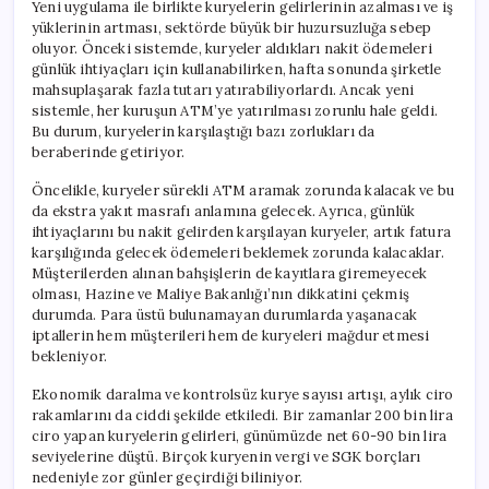
Yeni uygulama ile birlikte kuryelerin gelirlerinin azalması ve iş
yüklerinin artması, sektörde büyük bir huzursuzluğa sebep
oluyor. Önceki sistemde, kuryeler aldıkları nakit ödemeleri
günlük ihtiyaçları için kullanabilirken, hafta sonunda şirketle
mahsuplaşarak fazla tutarı yatırabiliyorlardı. Ancak yeni
sistemle, her kuruşun ATM’ye yatırılması zorunlu hale geldi.
Bu durum, kuryelerin karşılaştığı bazı zorlukları da
beraberinde getiriyor.
Öncelikle, kuryeler sürekli ATM aramak zorunda kalacak ve bu
da ekstra yakıt masrafı anlamına gelecek. Ayrıca, günlük
ihtiyaçlarını bu nakit gelirden karşılayan kuryeler, artık fatura
karşılığında gelecek ödemeleri beklemek zorunda kalacaklar.
Müşterilerden alınan bahşişlerin de kayıtlara giremeyecek
olması, Hazine ve Maliye Bakanlığı’nın dikkatini çekmiş
durumda. Para üstü bulunamayan durumlarda yaşanacak
iptallerin hem müşterileri hem de kuryeleri mağdur etmesi
bekleniyor.
Ekonomik daralma ve kontrolsüz kurye sayısı artışı, aylık ciro
rakamlarını da ciddi şekilde etkiledi. Bir zamanlar 200 bin lira
ciro yapan kuryelerin gelirleri, günümüzde net 60-90 bin lira
seviyelerine düştü. Birçok kuryenin vergi ve SGK borçları
nedeniyle zor günler geçirdiği biliniyor.