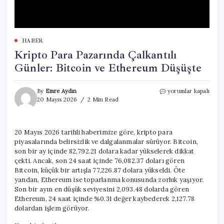
HABER
Kripto Para Pazarında Çalkantılı
Günler: Bitcoin ve Ethereum Düşüşte
Kripto
By
Emre Aydın
yorumlar kapalı
Para
20 Mayıs 2026
2 Min Read
Pazarında
Çalkantılı
Günler:
20 Mayıs 2026 tarihli haberimize göre, kripto para
Bitcoin
piyasalarında belirsizlik ve dalgalanmalar sürüyor. Bitcoin,
ve
Ethereum
son bir ay içinde 82,792.21 dolara kadar yükselerek dikkat
Düşüşte
çekti. Ancak, son 24 saat içinde 76,082.37 doları gören
için
Bitcoin, küçük bir artışla 77,226.87 dolara yükseldi. Öte
yandan, Ethereum ise toparlanma konusunda zorluk yaşıyor.
Son bir ayın en düşük seviyesini 2,093.48 dolarda gören
Ethereum, 24 saat içinde %0.31 değer kaybederek 2,127.78
dolardan işlem görüyor.