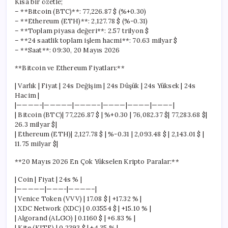
Kısa bir özetle;
– **Bitcoin (BTC)**: 77,226.87 $ (%+0.30)
– **Ethereum (ETH)**: 2,127.78 $ (%-0.31)
– **Toplam piyasa değeri**: 2.57 trilyon $
– **24 saatlik toplam işlem hacmi**: 70.63 milyar $
– **Saat**: 09:30, 20 Mayıs 2026
**Bitcoin ve Ethereum Fiyatları:**
| Varlık | Fiyat | 24s Değişim | 24s Düşük | 24s Yüksek | 24s
Hacim |
|————-|—————|————–|————|————|———–|
| Bitcoin (BTC)| 77,226.87 $ | %+0.30 | 76,082.37 $| 77,283.68 $|
26.3 milyar $|
| Ethereum (ETH)| 2,127.78 $ | %-0.31 | 2,093.48 $ | 2,143.01 $ |
11.75 milyar $|
**20 Mayıs 2026 En Çok Yükselen Kripto Paralar:**
| Coin | Fiyat | 24s % |
|—————|———-|————–|
| Venice Token (VVV) | 17.08 $ | +17.32 % |
| XDC Network (XDC) | 0.03554 $ | +15.10 % |
| Algorand (ALGO) | 0.1160 $ | +6.83 % |
| Kite (KITE) | 0.2393 $ | +4.35 % |