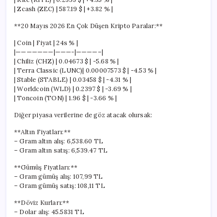
| Zcash (ZEC) | 587.19 $ | +3.82 % |
**20 Mayıs 2026 En Çok Düşen Kripto Paralar:**
| Coin | Fiyat | 24s % |
|———————|———-|————–|
| Chiliz (CHZ) | 0.04673 $ | -5.68 % |
| Terra Classic (LUNC)| 0.00007573 $ | -4.53 % |
| Stable (STABLE) | 0.03458 $ | -4.31 % |
| Worldcoin (WLD) | 0.2397 $ | -3.69 % |
| Toncoin (TON) | 1.96 $ | -3.66 % |
Diğer piyasa verilerine de göz atacak olursak:
**Altın Fiyatları:**
– Gram altın alış: 6,538.60 TL
– Gram altın satış: 6,539.47 TL
**Gümüş Fiyatları:**
– Gram gümüş alış: 107,99 TL
– Gram gümüş satış: 108,11 TL
**Döviz Kurları:**
– Dolar alış: 45.5831 TL