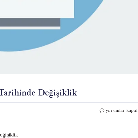
Tarihinde Değişiklik
Kılıçdaroğlu’nu
yorumlar kapal
Bayramlaşma
Tarihinde
Değişiklik
için