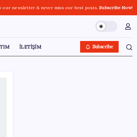
o our newsletter & never miss our best posts.
Subscribe Now!
TIM
İLETİŞİM
Subscribe
SON YAZILAR
TCMB, yılın üçüncü enflasyon raporunu 13
Ağustos’ta açıklayacak