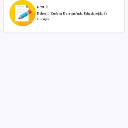
Next
Bahçeli, Kurban Bayramı’nda Kılıçdaroğlu ile
Görüştü
SON YAZILAR
Savunma Sanayiinde Kritik Hamle! TEI ve TRMOTOR
Birleşiyor
TBMM Adalet Komisyonu’nda ‘pislik’ tartışması:
MHP’li Bülbül masaya yumruk attı, İYİ Partili vekilin