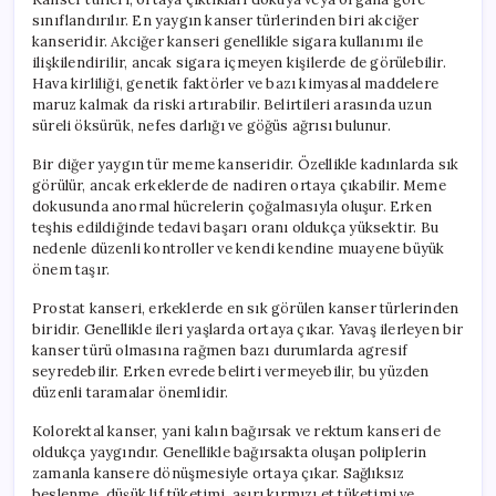
sınıflandırılır. En yaygın kanser türlerinden biri akciğer
kanseridir. Akciğer kanseri genellikle sigara kullanımı ile
ilişkilendirilir, ancak sigara içmeyen kişilerde de görülebilir.
Hava kirliliği, genetik faktörler ve bazı kimyasal maddelere
maruz kalmak da riski artırabilir. Belirtileri arasında uzun
süreli öksürük, nefes darlığı ve göğüs ağrısı bulunur.
Bir diğer yaygın tür meme kanseridir. Özellikle kadınlarda sık
görülür, ancak erkeklerde de nadiren ortaya çıkabilir. Meme
dokusunda anormal hücrelerin çoğalmasıyla oluşur. Erken
teşhis edildiğinde tedavi başarı oranı oldukça yüksektir. Bu
nedenle düzenli kontroller ve kendi kendine muayene büyük
önem taşır.
Prostat kanseri, erkeklerde en sık görülen kanser türlerinden
biridir. Genellikle ileri yaşlarda ortaya çıkar. Yavaş ilerleyen bir
kanser türü olmasına rağmen bazı durumlarda agresif
seyredebilir. Erken evrede belirti vermeyebilir, bu yüzden
düzenli taramalar önemlidir.
Kolorektal kanser, yani kalın bağırsak ve rektum kanseri de
oldukça yaygındır. Genellikle bağırsakta oluşan poliplerin
zamanla kansere dönüşmesiyle ortaya çıkar. Sağlıksız
beslenme, düşük lif tüketimi, aşırı kırmızı et tüketimi ve