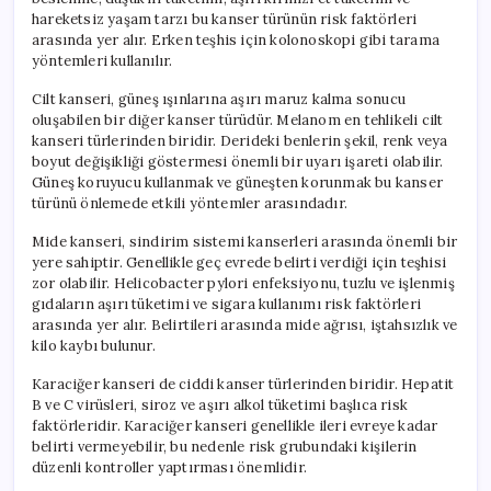
hareketsiz yaşam tarzı bu kanser türünün risk faktörleri
arasında yer alır. Erken teşhis için kolonoskopi gibi tarama
yöntemleri kullanılır.
Cilt kanseri, güneş ışınlarına aşırı maruz kalma sonucu
oluşabilen bir diğer kanser türüdür. Melanom en tehlikeli cilt
kanseri türlerinden biridir. Derideki benlerin şekil, renk veya
boyut değişikliği göstermesi önemli bir uyarı işareti olabilir.
Güneş koruyucu kullanmak ve güneşten korunmak bu kanser
türünü önlemede etkili yöntemler arasındadır.
Mide kanseri, sindirim sistemi kanserleri arasında önemli bir
yere sahiptir. Genellikle geç evrede belirti verdiği için teşhisi
zor olabilir. Helicobacter pylori enfeksiyonu, tuzlu ve işlenmiş
gıdaların aşırı tüketimi ve sigara kullanımı risk faktörleri
arasında yer alır. Belirtileri arasında mide ağrısı, iştahsızlık ve
kilo kaybı bulunur.
Karaciğer kanseri de ciddi kanser türlerinden biridir. Hepatit
B ve C virüsleri, siroz ve aşırı alkol tüketimi başlıca risk
faktörleridir. Karaciğer kanseri genellikle ileri evreye kadar
belirti vermeyebilir, bu nedenle risk grubundaki kişilerin
düzenli kontroller yaptırması önemlidir.