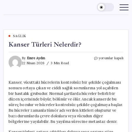
Skip
to
content
SAĞLIK
Kanser Türleri Nelerdir?
Kanser
By
Emre Aydın
yorumlar kapalı
Türleri
22 Nisan 2026
3 Min Read
Nelerdir?
için
Kanser, vücuttaki hücrelerin kontrolsüz bir şekilde çoğalması
sonucu ortaya çıkan ve ciddi sağlık sorunlarına yol açabilen
bir hastalık grubudur. Normal şartlarda hücreler belirli bir
düzen içerisinde büyür, bölünür ve ölür. Ancak kanserde bu
süreç bozulur ve hücreler kontrolsüz şekilde çoğalmaya başlar.
Bu hücreler zamanla tümör adı verilen kitleleri oluşturur ve
bazı durumlarda çevre dokulara veya vücudun diğer
bölgelerine yayılabilir. Bu yayılma sürecine metastaz denir.
Kanser türleri, ortaya çıktıkları dokuya veya organa göre