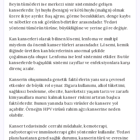
Beyin tümörleri ise merkezi sinir sisteminde gelişen
kanserlerdir. İyi huylu (benign) ve kötü huylu (malign) olmak
üzere ikiye ayrılır. Baş ağrısı, görme bozuklukları, denge kaybı
ve nöbetler en sık görülen belirtiler arasındadır. Tedavi
yöntemi tümörün türüne, büyüklüğüne ve yerine göre değişir.
Kan kanserleri olarak bilinen lösemi, lenfoma ve multipl
miyelom da önemli kanser türleri arasındadır. Lösemi, kemik
iliğinde üretilen kan hücrelerinin anormal şekilde
çoğalmasıyla oluşur. Lenfoma ise lenf sistemini etkiler. Bu tür
kanserlerde bağışıklık sistemi zayıflar ve enfeksiyonlara karşı
direnç azalır.
Kanserin oluşumunda genetik faktörlerin yanı sıra çevresel
etkenler de büyük rol oynar. Sigara kullanımı, alkol tüketimi,
sağlıksız beslenme, obezite, hareketsiz yaşam tarzı ve zararlı
kimyasallara maruz kalmak kanser riskini artıran başlıca
faktörlerdir. Bunun yanında bazı virüsler de kansere yol
açabilir. Örneğin HPV virüsü rahim ağzı kanserine neden
olabilir.
Kanser tedavisinde cerrahi müdahale, kemoterapi,
radyoterapi ve immünoterapi gibi yöntemler kullanılır. Tedavi
planı hastanın genel sağlık durumu, kanserin türü ve evresine