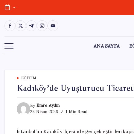
Skip
-
to
content
https://www.facebook.com/
https://twitter.com/
https://t.me/
https://www.instagram.com/
https://youtube.com/
ANA SAYFA
E
EĞITIM
Kadıköy’de Uyuşturucu Ticareti
By
Emre Aydın
25 Nisan 2026
1 Min Read
İstanbul’un Kadıköy ilçesinde gerçekleştirilen ka