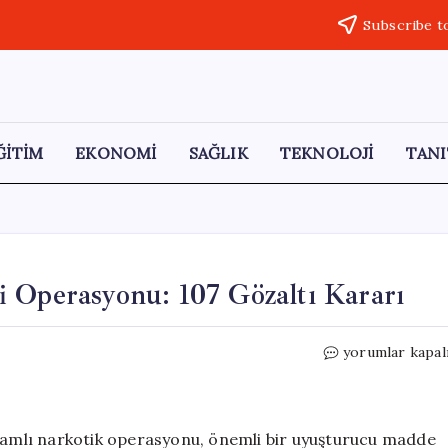
Subscribe t
ĞİTİM
EKONOMİ
SAĞLIK
TEKNOLOJİ
TANI
 Operasyonu: 107 Gözaltı Kararı
Kadıköy’de
yorumlar kapal
Uyuşturucu
Ticareti
Operasyonu:
107
psamlı narkotik operasyonu, önemli bir uyuşturucu madde