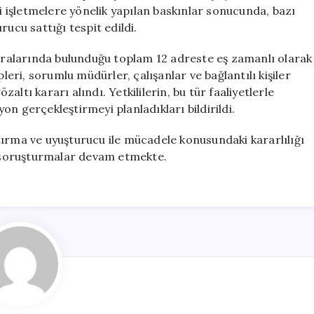
Gözaltı
li işletmelere yönelik yapılan baskınlar sonucunda, bazı
Kararı
ucu sattığı tespit edildi.
için
 aralarında bulunduğu toplam 12 adreste eş zamanlı olarak
pleri, sorumlu müdürler, çalışanlar ve bağlantılı kişiler
ltı kararı alındı. Yetkililerin, bu tür faaliyetlerle
n gerçekleştirmeyi planladıkları bildirildi.
tırma ve uyuşturucu ile mücadele konusundaki kararlılığı
ve soruşturmalar devam etmekte.