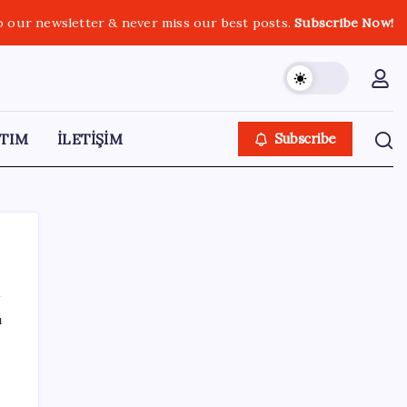
o our newsletter & never miss our best posts.
Subscribe Now!
TIM
İLETİŞİM
Subscribe
ı
SON YAZILAR
Benzine gelen indirim ÖTV’ye kesildi: Fiyat
düşüşü pompaya yansımayacak