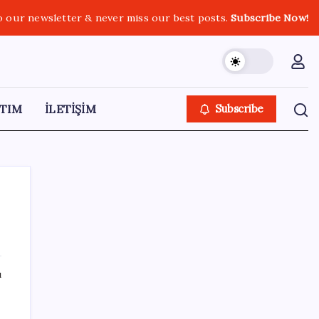
o our newsletter & never miss our best posts.
Subscribe Now!
TIM
İLETİŞİM
Subscribe
SON YAZILAR
ı
Benzine gelen indirim ÖTV’ye kesildi: Fiyat
düşüşü pompaya yansımayacak