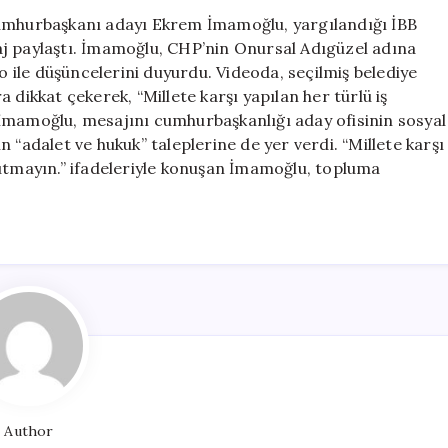
Karşı
cumhurbaşkanı adayı Ekrem İmamoğlu, yargılandığı İBB
Yapılan
aj paylaştı. İmamoğlu, CHP’nin Onursal Adıgüzel adına
Her
eo ile düşüncelerini duyurdu. Videoda, seçilmiş belediye
İş
 dikkat çekerek, “Millete karşı yapılan her türlü iş
Geri
İmamoğlu, mesajını cumhurbaşkanlığı aday ofisinin sosyal
Dönüyor”
 “adalet ve hukuk” taleplerine de yer verdi. “Millete karşı
için
nutmayın.” ifadeleriyle konuşan İmamoğlu, topluma
Author