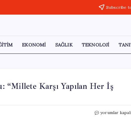
Subscribe t
ĞİTİM
EKONOMİ
SAĞLIK
TEKNOLOJİ
TANI
 “Millete Karşı Yapılan Her İş
İmamoğlu’ndan
yorumlar kapal
Sandık
Vurgusu:
“Millete