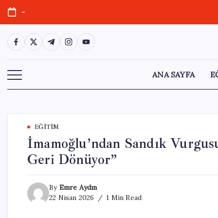
Skip
-
to
content
https://www.facebook.com/
https://twitter.com/
https://t.me/
https://www.instagram.com/
https://youtube.com/
ANA SAYFA
E
EĞITIM
İmamoğlu’ndan Sandık Vurgusu:
Geri Dönüyor”
By
Emre Aydın
22 Nisan 2026
1 Min Read