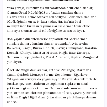
Yasa gereği, Cumhurbaşkanı tarafından belirlenen alanlar,
Orman Genel Müdürlüğü tarafından sınırları dışına
çıkartılarak Hazine adına tescil ediliyor. Belirlenen alanların
büyüklüğünün en az iki katı kadar, Hazine’nin özel
mülkiyetinde bulunan taşınmazlar ise orman tesis etme
amacıyla Orman Genel Müdürlüğü’ne tahsis ediliyor.
Son yapılan düzenlemelerle, toplamda 23 ildeki orman
sınırları dışına çıkarılan alanlar arasında Artvin, Aydın,
Balıkesir, Bingöl, Bursa, Denizli, Elazığ, Gümüşhane, Karabük,
Kocaeli, Kütahya, Malatya, Mersin, Muğla, Rize, Sakarya,
Samsun, Sinop, Şanlıurfa, Tokat, Trabzon, Uşak ve Zonguldak
yer alıyor.
Özellikle Muğla’daki alanlar, Fethiye Patlangıç, Marmaris
Çamlı, Çetibeli, Menteşe Sarnıç, Seydikemer Uğurlu ve
Yatağan Yukarıyayla’da yoğunlaşıyor. Bu yeni düzenlemelerle
birlikte, çevresel etkilerin ve toplumsal tepkilerin nasıl
şekilleneceği merak konusu. Orman alanlarının korunması ve
yeni orman tesislerinin planlanması süreci, Çevre, Şehircilik
ve İklim Değişikliği Bakanlığı tarafından yürütülmeye devam
edecek.