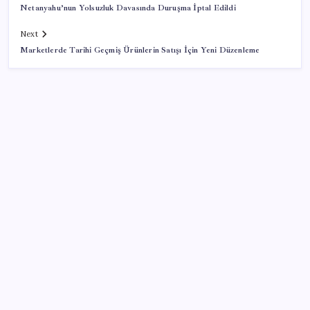
Netanyahu’nun Yolsuzluk Davasında Duruşma İptal Edildi
Next
Marketlerde Tarihi Geçmiş Ürünlerin Satışı İçin Yeni Düzenleme
SON YAZILAR
Savunma Sanayiinde Kritik Hamle! TEI ve TRMOTOR
Birleşiyor
TBMM Adalet Komisyonu’nda ‘pislik’ tartışması:
MHP’li Bülbül masaya yumruk attı, İYİ Partili vekilin
üzerine yürüdü