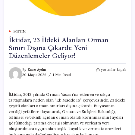
EĞITIM
İktidar, 23 İldeki Alanları Orman
Sınırı Dışına Çıkardı: Yeni
Düzenlemeler Geliyor!
İktidar,
By
Emre Aydın
yorumlar kapalı
23
20 Mayıs 2026
1 Min Read
İldeki
Alanları
Orman
İktidar, 2018 yılında Orman Yasası’na eklenen ve sıkça
Sınırı
tartışmalara neden olan “Ek Madde 16” çerçevesinde, 23 ildeki
Dışına
Çıkardı:
çeşitli alanları orman sınırları dışına çıkardı. Bu yasanın
Yeni
verdiği yetkilere dayanarak, Orman ve Su İşleri Bakanlığı,
Düzenlemeler
bilimsel ve teknik açıdan orman olarak korunmasının faydalı
Geliyor!
görülmediği, tarıma elverişli olmayan ve yerleşim yeri
için
oluşturulması uygun olan taşlık, kayalık ve verimsiz arazileri
bu kapsamda değerlendirme fırsatını kullanıyor.