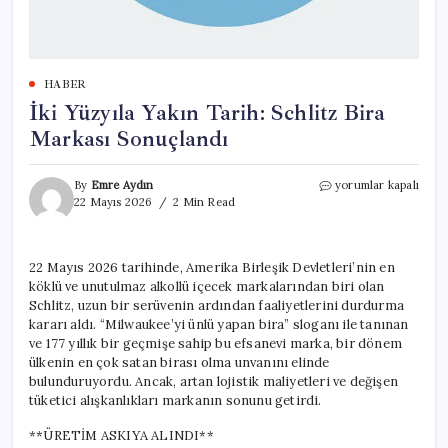
HABER
İki Yüzyıla Yakın Tarih: Schlitz Bira
Markası Sonuçlandı
İki
By
Emre Aydın
yorumlar kapalı
Yüzyıla
22 Mayıs 2026
2 Min Read
Yakın
Tarih:
Schlitz
22 Mayıs 2026 tarihinde, Amerika Birleşik Devletleri’nin en
Bira
köklü ve unutulmaz alkollü içecek markalarından biri olan
Markası
Sonuçlandı
Schlitz, uzun bir serüvenin ardından faaliyetlerini durdurma
için
kararı aldı. “Milwaukee’yi ünlü yapan bira” sloganı ile tanınan
ve 177 yıllık bir geçmişe sahip bu efsanevi marka, bir dönem
ülkenin en çok satan birası olma unvanını elinde
bulunduruyordu. Ancak, artan lojistik maliyetleri ve değişen
tüketici alışkanlıkları markanın sonunu getirdi.
**ÜRETİM ASKIYA ALINDI**