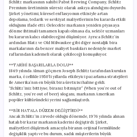
Schlitz markasının sahibi Pabst Brewing Company, Schlitz
Premium üretiminin süresiz olarak askıya alındığını duyurdu.
Şirket yönetimi, küresel enflasyonun etkisiyle artan
depolama, tedarik ve sevkiyat maliyetlerinin bu kararda etkili
olduğunu ifade etti. Gelecekte markanın yeniden piyasaya
dönme ihtimali tamamen kapalı olmasa da, sektör uzmanları
bu kararın kalıcı olabileceğini düşünüyor. Ayrıca Schlitz’in
ardından Blatz ve Old Milwaukee gibi diğer nostaljik bira
markalarının da benzer maliyet baskıları nedeniyle market
raflarından kademeli olarak çekileceği konuşuluyor.
**TARİHİ BAŞARILARLA DOLU**
1849 yılında Alman göçmen Joseph Schlitz tarafından kurulan
marka, özellikle 1950’li yıllarda etkileyici pazarlama stratejileri
ile Amerika’nın en büyük bira üreticisi haline geldi.
“Schlitz’iniz bittiyse, biranız bitmiştir” (When you’re out of
Schlitz, you’re out of beer) sloganı, markanın Amerikan
popüler kültüründeki yerini sağlamlaştırdı.
**BİR HATALA DÜZEN DEĞİŞTİRDİ**
Ancak Schlitz’in zirvede olduğu dönemde, 1976 yılında alınan
hatalı bir karar markanın kaderini değiştirdi. Şirket,
maliyetleri düşürmek amacıyla biranın orijinal formülünde
değişiklik yaptı ve bu durum, sadık müşterilerin büyük