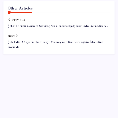
Other Articles
Previous
Şehit Torunu Görkem Selvitop’un Cenazesi Şalpazarı’nda Defnedilecek
Next
Şok Edici Olay: Banka Parayı Vermeyince Kız Kardeşinin İskeletini
Götürdü
SON YAZILAR
Benzine gelen indirim ÖTV’ye kesildi: Fiyat düşüşü