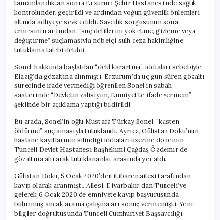
tamamlandıktan sonra Erzurum Şehir Hastanesi’nde sağlık
kontrolünden geçirildi ve ardından yoğun güvenlik önlemleri
altında adliyeye sevk edildi. Savcılık sorgusunun sona
ermesinin ardından, “suç delillerini yok etme, gizleme veya
değiştirme” suçlamasıyla nöbetçi sulh ceza hakimliğine
tutuklama talebi iletildi.
Sonel, hakkında başlatılan “delil karartma” iddiaları sebebiyle
Elazığ’da gözaltına alınmıştı. Erzurum’da üç gün süren gözaltı
sürecinde ifade vermediği öğrenilen Sonel’in sabah
saatlerinde “Devletin valisiyim, Emniyet’te ifade vermem”
şeklinde bir açıklama yaptığı bildirildi.
Bu arada, Sonel’in oğlu Mustafa Türkay Sonel, “kasten
öldürme” suçlamasıyla tutuklandı. Ayrıca, Gülistan Doku’nun
hastane kayıtlarının silindiği iddiaları üzerine dönemin
Tunceli Devlet Hastanesi Başhekimi Çağdaş Özdemir de
gözaltına alınarak tutuklananlar arasında yer aldı.
Gülistan Doku, 5 Ocak 2020’den itibaren ailesi tarafından
kayıp olarak aranmıştı. Ailesi, Diyarbakır’dan Tunceli’ye
gelerek 6 Ocak 2020’de emniyete kayıp başvurusunda
bulunmuş ancak arama çalışmaları sonuç vermemişti. Yeni
bilgiler doğrultusunda Tunceli Cumhuriyet Başsavcılığı,