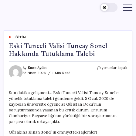
Skip
to
content
EĞITIM
Eski Tunceli Valisi Tuncay Sonel
Hakkında Tutuklama Talebi
Eski
By
Emre Aydın
yorumlar kapalı
Tunceli
22 Nisan 2026
1 Min Read
Valisi
Tuncay
Sonel
Son dakika gelişmesi… Eski Tunceli Valisi Tuncay Sonel’e
Hakkında
yönelik tutuklama talebi gündeme geldi. 5 Ocak 2020’de
Tutuklama
Talebi
kaybolan üniversite öğrencisi Gülistan Doku’nun
için
soruşturmasında yaşanan bu kritik durum, Erzurum
Cumhuriyet Başsavcılığı’nın yürüttüğü bir soruşturmanın
parçası olarak ortaya çıktı.
Gözaltına alınan Sonel’in emniyetteki işlemleri