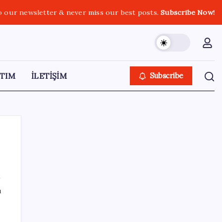
o our newsletter & never miss our best posts.
Subscribe Now!
TIM
İLETİŞİM
Subscribe
SON YAZILAR
ı
Savunma Sanayiinde Kritik Hamle! TEI ve
TRMOTOR Birleşiyor