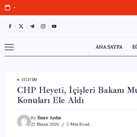
Skip
-
to
content
https://www.facebook.com/
https://twitter.com/
https://t.me/
https://www.instagram.com/
https://youtube.com/
ANA SAYFA
E
EĞITIM
CHP Heyeti, İçişleri Bakanı Mu
Konuları Ele Aldı
By
Emre Aydın
22 Nisan 2026
2 Min Read