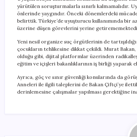
yürütülen soruşturmalarla sınırlı kalmamalıdır. Uy
önlerinde yaygındır. Önceki dönemlerdeki mücadelel
belirttik. Türkiye’de uyuşturucu kullanımında bir
üzerine düşen görevlerini yerine getirememektedi
Yeni nesil organize suç örgütlerinin de tartışıldığ
çocukların tehlikesine dikkat çekildi. Murat Bak
olduğu gibi, dijital platformlar üzerinden radikalle
eğitim ve içişleri bakanlıklarının iş birliği yaparak
Ayrıca, göç ve sınır güvenliği konularında da gör
Anneleri ile ilgili taleplerini de Bakan Çiftçi’ye ilett
derinlemesine çalışmalar yapılması gerektiğine ina