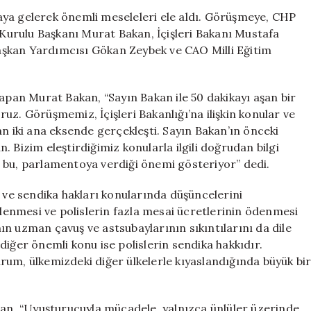
Mustafa
araya gelerek önemli meseleleri ele aldı. Görüşmeye, CHP
Çiftçi
a Kurulu Başkanı Murat Bakan, İçişleri Bakanı Mustafa
ile
şkan Yardımcısı Gökan Zeybek ve CAO Milli Eğitim
Görüşerek
Önemli
Konuları
an Murat Bakan, “Sayın Bakan ile 50 dakikayı aşan bir
Ele
uz. Görüşmemiz, İçişleri Bakanlığı’na ilişkin konular ve
Aldı
ayan iki ana eksende gerçekleşti. Sayın Bakan’ın önceki
için
an. Bizim eleştirdiğimiz konularla ilgili doğrudan bilgi
 bu, parlamentoya verdiği önemi gösteriyor” dedi.
ı ve sendika hakları konularında düşüncelerini
nlenmesi ve polislerin fazla mesai ücretlerinin ödenmesi
n uzman çavuş ve astsubaylarının sıkıntılarını da dile
diğer önemli konu ise polislerin sendika hakkıdır.
rum, ülkemizdeki diğer ülkelerle kıyaslandığında büyük bi
n, “Uyuşturucuyla mücadele, yalnızca ünlüler üzerinde