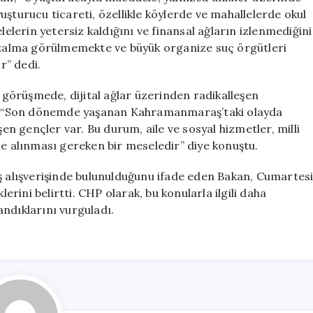
uşturucu ticareti, özellikle köylerde ve mahallelerde okul
erin yetersiz kaldığını ve finansal ağların izlenmediğini
 azalma görülmemekte ve büyük organize suç örgütleri
r” dedi.
ı görüşmede, dijital ağlar üzerinden radikalleşen
an, “Son dönemde yaşanan Kahramanmaraş’taki olayda
şen gençler var. Bu durum, aile ve sosyal hizmetler, milli
 ele alınması gereken bir meseledir” diye konuştu.
üş alışverişinde bulunulduğunu ifade eden Bakan, Cumartes
iklerini belirtti. CHP olarak, bu konularla ilgili daha
ndıklarını vurguladı.