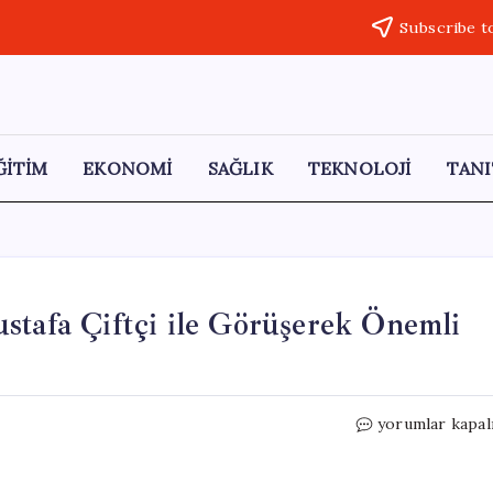
Subscribe t
ĞİTİM
EKONOMİ
SAĞLIK
TEKNOLOJİ
TANI
stafa Çiftçi ile Görüşerek Önemli
CHP
yorumlar kapal
Heyeti,
İçişleri
Bakanı