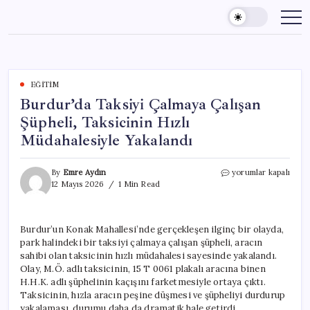
Skip
to
content
EĞITIM
Burdur’da Taksiyi Çalmaya Çalışan
Şüpheli, Taksicinin Hızlı
Müdahalesiyle Yakalandı
Burdur’da
By
Emre Aydın
yorumlar kapalı
Taksiyi
12 Mayıs 2026
1 Min Read
Çalmaya
Çalışan
Şüpheli,
Burdur’un Konak Mahallesi’nde gerçekleşen ilginç bir olayda,
Taksicinin
park halindeki bir taksiyi çalmaya çalışan şüpheli, aracın
Hızlı
Müdahalesiyle
sahibi olan taksicinin hızlı müdahalesi sayesinde yakalandı.
Yakalandı
Olay, M.Ö. adlı taksicinin, 15 T 0061 plakalı aracına binen
için
H.H.K. adlı şüphelinin kaçışını farketmesiyle ortaya çıktı.
Taksicinin, hızla aracın peşine düşmesi ve şüpheliyi durdurup
yakalaması, durumu daha da dramatik hale getirdi.