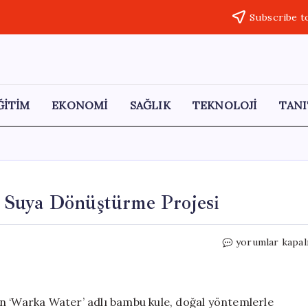
Subscribe t
ĞİTİM
EKONOMİ
SAĞLIK
TEKNOLOJİ
TANI
 Suya Dönüştürme Projesi
Bambu
yorumlar kapal
Kule
ile
Havadaki
Nemi
n ‘Warka Water’ adlı bambu kule, doğal yöntemlerle