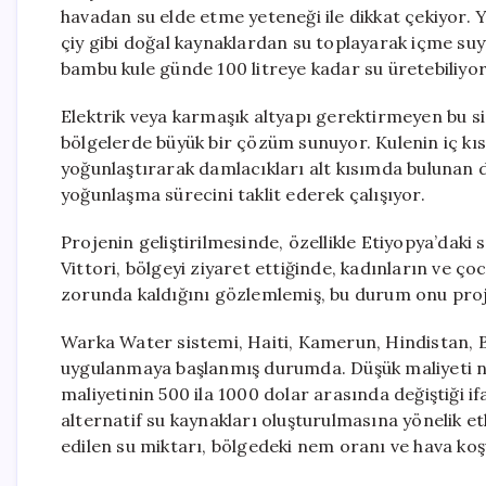
havadan su elde etme yeteneği ile dikkat çekiyor. Y
çiy gibi doğal kaynaklardan su toplayarak içme su
bambu kule günde 100 litreye kadar su üretebiliyor
Elektrik veya karmaşık altyapı gerektirmeyen bu sis
bölgelerde büyük bir çözüm sunuyor. Kulenin iç kı
yoğunlaştırarak damlacıkları alt kısımda bulunan 
yoğunlaşma sürecini taklit ederek çalışıyor.
Projenin geliştirilmesinde, özellikle Etiyopya’daki s
Vittori, bölgeyi ziyaret ettiğinde, kadınların ve ç
zorunda kaldığını gözlemlemiş, bu durum onu proje
Warka Water sistemi, Haiti, Kamerun, Hindistan, Br
uygulanmaya başlanmış durumda. Düşük maliyeti ne
maliyetinin 500 ila 1000 dolar arasında değiştiği i
alternatif su kaynakları oluşturulmasına yönelik e
edilen su miktarı, bölgedeki nem oranı ve hava koşu