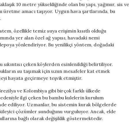
Suya
aklaşık 10 metre yüksekliğinde olan bu yapı, yağmur, sis ve
Dönüştürme
yu üretme amacı taşıyor. Uygun hava şartlarında, bu
Projesi
.
için
tem, özellikle temiz suya erişimin kısıtlı olduğu
smında yer alan özel ağ yapısı, havadaki nemi
depoya yönlendiriyor. Bu yenilikçi yöntem, doğadaki
u sıkıntısı çeken köylerden esinlenildiği belirtiliyor.
ocukların su taşımak için uzun mesafeler kat etmek
yi hayata geçirmeye teşvik etmiştir.
ezilya ve Kolombiya gibi birçok farklı ülkede
deniyle ilgi çeken bu bambu kulelerin kurulum
fade ediliyor. Uzmanlar, bu sistemin kurak bölgelerde
tkileyici çözümler sunduğunu vurguluyor. Ancak, elde
llarına bağlı olarak değişiklik göstermektedir.