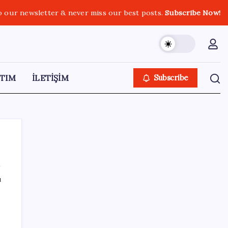
o our newsletter & never miss our best posts.
Subscribe Now!
TIM
İLETİŞİM
Subscribe
ı
SON YAZILAR
Bakan Kurum: Bu işler ahbap çavuş ilişkisiyle
yürümez