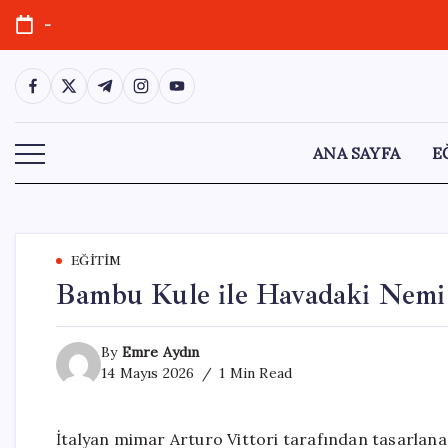
Skip
-
to
content
https://www.facebook.com/
https://twitter.com/
https://t.me/
https://www.instagram.com/
https://youtube.com/
ANA SAYFA
E
EĞITIM
Bambu Kule ile Havadaki Nemi
By
Emre Aydın
14 Mayıs 2026
1 Min Read
İtalyan mimar Arturo Vittori tarafından tasarlana