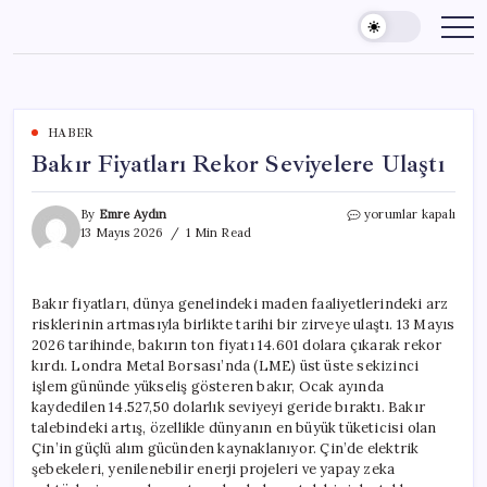
Skip
to
content
HABER
Bakır Fiyatları Rekor Seviyelere Ulaştı
Bakır
By
Emre Aydın
yorumlar kapalı
Fiyatları
13 Mayıs 2026
1 Min Read
Rekor
Seviyelere
Ulaştı
Bakır fiyatları, dünya genelindeki maden faaliyetlerindeki arz
için
risklerinin artmasıyla birlikte tarihi bir zirveye ulaştı. 13 Mayıs
2026 tarihinde, bakırın ton fiyatı 14.601 dolara çıkarak rekor
kırdı. Londra Metal Borsası’nda (LME) üst üste sekizinci
işlem gününde yükseliş gösteren bakır, Ocak ayında
kaydedilen 14.527,50 dolarlık seviyeyi geride bıraktı. Bakır
talebindeki artış, özellikle dünyanın en büyük tüketicisi olan
Çin’in güçlü alım gücünden kaynaklanıyor. Çin’de elektrik
şebekeleri, yenilenebilir enerji projeleri ve yapay zeka