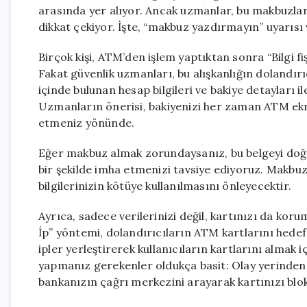
arasında yer alıyor. Ancak uzmanlar, bu makbuzları
dikkat çekiyor. İşte, “makbuz yazdırmayın” uyarısı v
Birçok kişi, ATM’den işlem yaptıktan sonra “Bilgi fi
Fakat güvenlik uzmanları, bu alışkanlığın dolandırıc
içinde bulunan hesap bilgileri ve bakiye detayları ile
Uzmanların önerisi, bakiyenizi her zaman ATM ek
etmeniz yönünde.
Eğer makbuz almak zorundaysanız, bu belgeyi doğ
bir şekilde imha etmenizi tavsiye ediyoruz. Makbu
bilgilerinizin kötüye kullanılmasını önleyecektir.
Ayrıca, sadece verilerinizi değil, kartınızı da k
İp” yöntemi, dolandırıcıların ATM kartlarını hedef
ipler yerleştirerek kullanıcıların kartlarını almak i
yapmanız gerekenler oldukça basit: Olay yerinden
bankanızın çağrı merkezini arayarak kartınızı blok