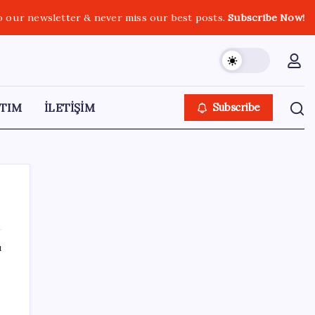
o our newsletter & never miss our best posts.
Subscribe Now!
TIM
İLETİŞİM
Subscribe
ı
SON YAZILAR
Savunma Sanayiinde Kritik Hamle! TEI ve
TRMOTOR Birleşiyor