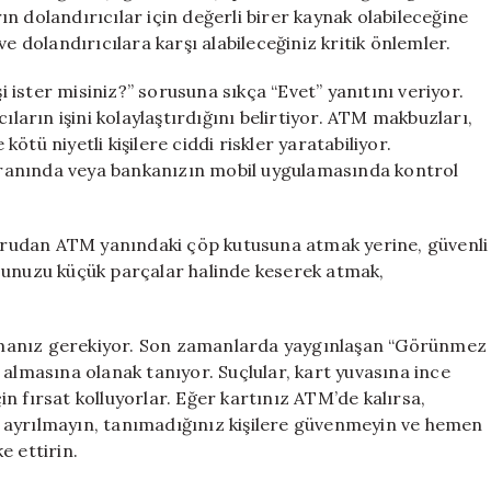
Önerileri
n dolandırıcılar için değerli birer kaynak olabileceğine
için
e dolandırıcılara karşı alabileceğiniz kritik önlemler.
şi ister misiniz?” sorusuna sıkça “Evet” yanıtını veriyor.
ıların işini kolaylaştırdığını belirtiyor. ATM makbuzları,
 kötü niyetli kişilere ciddi riskler yaratabiliyor.
ranında veya bankanızın mobil uygulamasında kontrol
rudan ATM yanındaki çöp kutusuna atmak yerine, güvenli
zunuzu küçük parçalar halinde keserek atmak,
orumanız gerekiyor. Son zamanlarda yaygınlaşan “Görünmez
 almasına olanak tanıyor. Suçlular, kart yuvasına ince
çin fırsat kolluyorlar. Eğer kartınız ATM’de kalırsa,
 ayrılmayın, tanımadığınız kişilere güvenmeyin ve hemen
e ettirin.