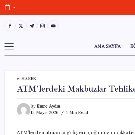
Skip
-
to
content
https://www.facebook.com/
https://twitter.com/
https://t.me/
https://www.instagram.com/
https://youtube.com/
ANA SAYFA
E
HABER
ATM’lerdeki Makbuzlar Tehlike
By
Emre Aydın
15 Mayıs 2026
1 Min Read
ATM’lerden alınan bilgi fişleri, çoğumuzun dikkat