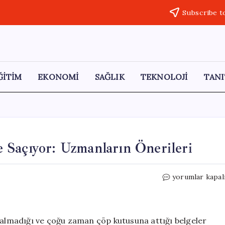
Subscribe t
ĞİTİM
EKONOMİ
SAĞLIK
TEKNOLOJİ
TANI
 Saçıyor: Uzmanların Önerileri
ATM’lerdeki
yorumlar kapal
Makbuzlar
Tehlike
Saçıyor:
Uzmanların
e almadığı ve çoğu zaman çöp kutusuna attığı belgeler