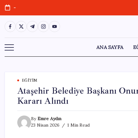
Skip
-
to
content
https://www.facebook.com/
https://twitter.com/
https://t.me/
https://www.instagram.com/
https://youtube.com/
ANA SAYFA
E
EĞITIM
Ataşehir Belediye Başkanı Onu
Kararı Alındı
By
Emre Aydın
23 Nisan 2026
1 Min Read