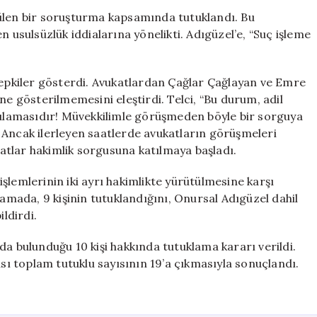
Adıgüzel
ülen bir soruşturma kapsamında tutuklandı. Bu
Hakkında
n usulsüzlük iddialarına yönelikti. Adıgüzel’e, “Suç işleme
Tutuklama
Kararı
Alındı
 tepkiler gösterdi. Avukatlardan Çağlar Çağlayan ve Emre
için
ne gösterilmemesini eleştirdi. Telci, “Bu durum, adil
ygulamasıdır! Müvekkilimle görüşmeden böyle bir sorguya
 Ancak ilerleyen saatlerde avukatların görüşmeleri
tlar hakimlik sorgusuna katılmaya başladı.
şlemlerinin iki ayrı hakimlikte yürütülmesine karşı
lamada, 9 kişinin tutuklandığını, Onursal Adıgüzel dahil
ildirdi.
da bulunduğu 10 kişi hakkında tutuklama kararı verildi.
ası toplam tutuklu sayısının 19’a çıkmasıyla sonuçlandı.