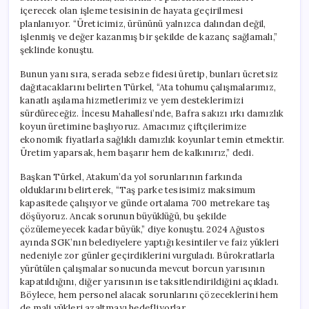
içerecek olan işleme tesisinin de hayata geçirilmesi
planlanıyor. “Üreticimiz, ürününü yalnızca dalından değil,
işlenmiş ve değer kazanmış bir şekilde de kazanç sağlamalı,”
şeklinde konuştu.
Bunun yanı sıra, serada sebze fidesi üretip, bunları ücretsiz
dağıtacaklarını belirten Türkel, “Ata tohumu çalışmalarımız,
kanatlı aşılama hizmetlerimiz ve yem desteklerimizi
sürdüreceğiz. İncesu Mahallesi’nde, Bafra sakızı ırkı damızlık
koyun üretimine başlıyoruz. Amacımız çiftçilerimize
ekonomik fiyatlarla sağlıklı damızlık koyunlar temin etmektir.
Üretim yaparsak, hem başarır hem de kalkınırız,” dedi.
Başkan Türkel, Atakum’da yol sorunlarının farkında
olduklarını belirterek, “Taş parke tesisimiz maksimum
kapasitede çalışıyor ve günde ortalama 700 metrekare taş
döşüyoruz. Ancak sorunun büyüklüğü, bu şekilde
çözülemeyecek kadar büyük,” diye konuştu. 2024 Ağustos
ayında SGK’nın belediyelere yaptığı kesintiler ve faiz yükleri
nedeniyle zor günler geçirdiklerini vurguladı. Bürokratlarla
yürütülen çalışmalar sonucunda mevcut borcun yarısının
kapatıldığını, diğer yarısının ise taksitlendirildiğini açıkladı.
Böylece, hem personel alacak sorunlarını çözeceklerini hem
de mali yükleri azaltmayı hedefliyorlar.