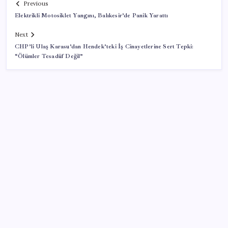
Previous
Elektrikli Motosiklet Yangını, Balıkesir’de Panik Yarattı
Next
CHP’li Ulaş Karasu’dan Hendek’teki İş Cinayetlerine Sert Tepki:
“Ölümler Tesadüf Değil”
SON YAZILAR
Savunma Sanayiinde Kritik Hamle! TEI ve TRMOTOR
Birleşiyor
TBMM Adalet Komisyonu’nda ‘pislik’ tartışması: