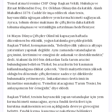
Temel atma törenine CHP Grup Başkan Vekili, Hukukçu ve
Ziraat Mühendisi Doç. Dr. Gökhan Günaydın da katıldı. Alanlı
Mahallesi 3379. Cadde’de inşa edilecek olan tesis,
hayvancılıkla uğraşan ailelere yem kırma hizmeti sağlayacak.
Ayrıca, tohum eleme makinası ile çiftçilerin daha kaliteli
tohuma ulaşması ve verimliliğin artırılması hedefleniyor.
14 Mayıs Dünya Çiftçiler Günü’nü kapsayan haftada
düzenlenen bu etkinlik, yoğun katılımla gerçekleştirildi.
Başkan Türkel, konuşmasında, “Belediyecilik yalnızca altyapı
yatırımları yapmak değildir. Aynı zamanda vatandaşların
geçimini, üretimini ve emeğini de anlamak ve desteklemektir,”
dedi. Atakum’da 160 bin dekardan fazla tarım arazisi
bulunduğunu belirten Türkel, bu arazilerin bir kısmının
kullanılmadığına dikkat çekerek, “Girdi maliyetlerinin yüksek
olduğu bu dönemde çiftçilerimize sadece iyi dileklerde
bulunmakla yetinemeyiz. İmkanlarımızı üreticimizin
hizmetine sunmalıyız. Temelini atacağımız Tarım Tesisi, bu
anlayışımızın bir örneğidir,” diye ekledi.
Başkan Türkel, tesisin hayvancılık yapan vatandaşlar için yem
kırma hizmeti sunacağını, ayrıca fındık üreticileri için
kurutma makinesinin sezon açıldığında devreye gireceğini
belirtti. Fındık kırma, kavurma ve paketleme bölümleri