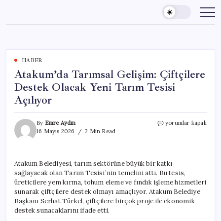
Skip
to
content
HABER
Atakum’da Tarımsal Gelişim: Çiftçilere
Destek Olacak Yeni Tarım Tesisi
Açılıyor
Atakum’da
By
Emre Aydın
yorumlar kapalı
Tarımsal
16 Mayıs 2026
2 Min Read
Gelişim:
Çiftçilere
Destek
Atakum Belediyesi, tarım sektörüne büyük bir katkı
Olacak
sağlayacak olan Tarım Tesisi’nin temelini attı. Bu tesis,
Yeni
Tarım
üreticilere yem kırma, tohum eleme ve fındık işleme hizmetleri
Tesisi
sunarak çiftçilere destek olmayı amaçlıyor. Atakum Belediye
Açılıyor
Başkanı Serhat Türkel, çiftçilere birçok proje ile ekonomik
için
destek sunacaklarını ifade etti.