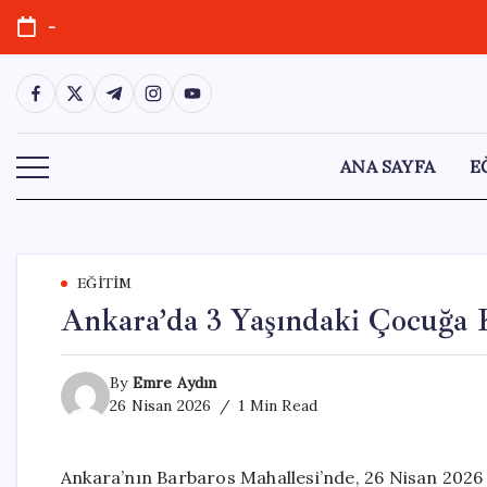
Skip
-
to
content
https://www.facebook.com/
https://twitter.com/
https://t.me/
https://www.instagram.com/
https://youtube.com/
ANA SAYFA
E
EĞITIM
Ankara’da 3 Yaşındaki Çocuğa 
By
Emre Aydın
26 Nisan 2026
1 Min Read
Ankara’nın Barbaros Mahallesi’nde, 26 Nisan 2026 