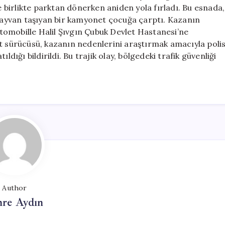
Çarptı,
le birlikte parktan dönerken aniden yola fırladı. Bu esnada,
Hayatını
 hayvan taşıyan bir kamyonet çocuğa çarptı. Kazanın
Kaybetti
omobille Halil Şıvgın Çubuk Devlet Hastanesi’ne
için
et sürücüsü, kazanın nedenlerini araştırmak amacıyla poli
ldığı bildirildi. Bu trajik olay, bölgedeki trafik güvenliği
Author
re Aydın