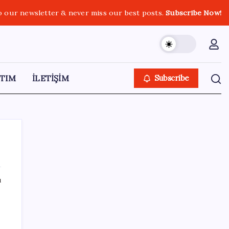
o our newsletter & never miss our best posts.
Subscribe Now!
TIM
İLETİŞİM
Subscribe
ı
SON YAZILAR
Bakan Kurum: Bu işler ahbap çavuş ilişkisiyle
yürümez