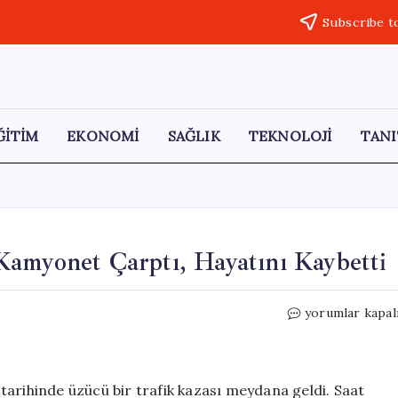
Subscribe t
ĞİTİM
EKONOMİ
SAĞLIK
TEKNOLOJİ
TANI
Kamyonet Çarptı, Hayatını Kaybetti
Ankara’da
yorumlar kapal
3
Yaşındaki
Çocuğa
Kamyonet
tarihinde üzücü bir trafik kazası meydana geldi. Saat