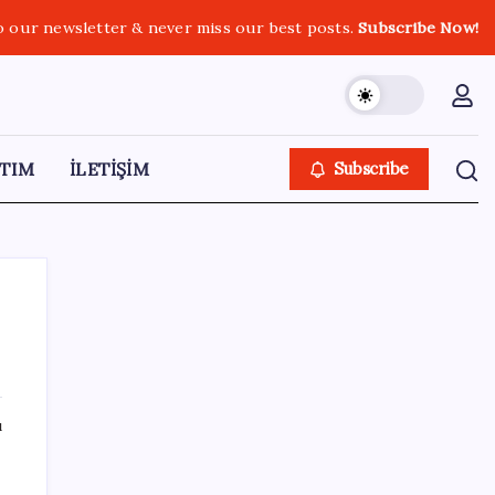
o our newsletter & never miss our best posts.
Subscribe Now!
TIM
İLETİŞİM
Subscribe
SON YAZILAR
ı
Benzine gelen indirim ÖTV’ye kesildi: Fiyat
düşüşü pompaya yansımayacak