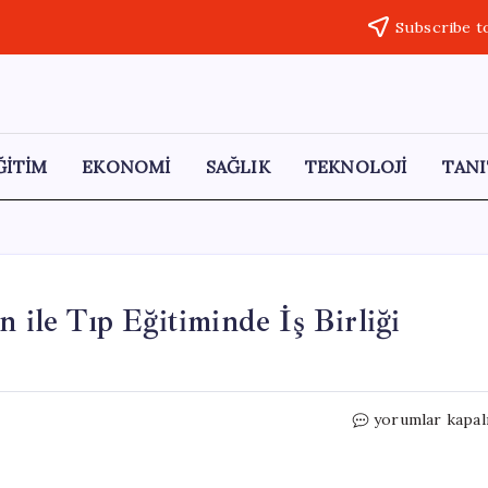
Subscribe t
ĞİTİM
EKONOMİ
SAĞLIK
TEKNOLOJİ
TANI
 ile Tıp Eğitiminde İş Birliği
Aksaray
yorumlar kapal
Üniversitesi,
Özbekistan
ile