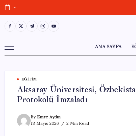
Skip
-
to
content
https://www.facebook.com/
https://twitter.com/
https://t.me/
https://www.instagram.com/
https://youtube.com/
ANA SAYFA
E
EĞITIM
Aksaray Üniversitesi, Özbekistan
Protokolü İmzaladı
By
Emre Aydın
18 Mayıs 2026
2 Min Read