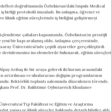
Tıp
i hedefleri doğrultusunda Özbekistan’daki Impuls Medical
Eğitiminde
 iş birliği protokolü imzaladı. Bu anlaşma, öğrenci ve
İş
 klinik eğitim süreçlerinde iş birliğini geliştirmeyi
Birliği
Protokolü
İmzaladı
 güçlendirme çabaları kapsamında, Özbekistan’ın prestijli
için
e yeni bir kapı aralamış oldu. Anlaşma çerçevesinde,
saray Üniversitesi’nde çeşitli ziyaretler gerçekleştirdi.
e derinlemesine incelemelerde bulunarak, eğitim süreçler
Alpay Arıbaş ile bir araya gelerek iki kurum arasındaki
rin artırılması ve uluslararası değişim programlarının
lundu. Rektörlük toplantı salonunda düzenlenen törende,
 Başkanı Prof. Dr. Bakhtinur Oybutaevich Khudanov
niversitesi Tıp Fakültesi ve Eğitim ve Araştırma
t yapısı ve klinik süreçler hakkında detaylı bilgiler aldı.