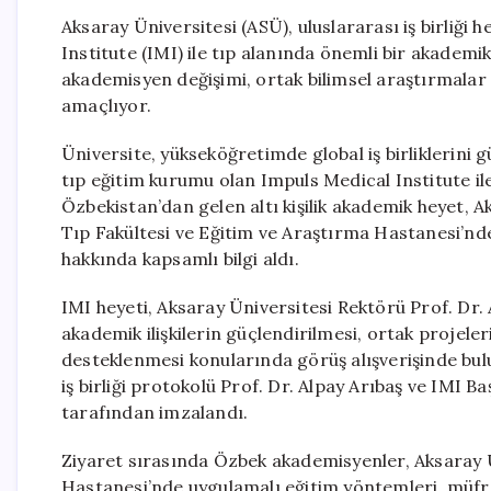
Aksaray Üniversitesi (ASÜ), uluslararası iş birliğ
Institute (IMI) ile tıp alanında önemli bir akademik
akademisyen değişimi, ortak bilimsel araştırmalar ve
amaçlıyor.
Üniversite, yükseköğretimde global iş birliklerini
tıp eğitim kurumu olan Impuls Medical Institute il
Özbekistan’dan gelen altı kişilik akademik heyet, Ak
Tıp Fakültesi ve Eğitim ve Araştırma Hastanesi’nd
hakkında kapsamlı bilgi aldı.
IMI heyeti, Aksaray Üniversitesi Rektörü Prof. Dr. 
akademik ilişkilerin güçlendirilmesi, ortak projele
desteklenmesi konularında görüş alışverişinde bu
iş birliği protokolü Prof. Dr. Alpay Arıbaş ve IMI
tarafından imzalandı.
Ziyaret sırasında Özbek akademisyenler, Aksaray Ü
Hastanesi’nde uygulamalı eğitim yöntemleri, müfreda