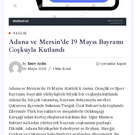
SAĞLIK
Adana ve Mersin’de 19 Mayıs Bayramı
Coşkuyla Kutlandı
Adana
By
Emre Aydın
yorumlar kapalı
ve
20 Mayıs 2026
1 Min Read
Mersin’de
19
Mayıs
Adana ve Mersin’de 19 Mayıs Atatürk’ü Anma, Gençlik ve Spor
Bayramı
Bayramı, bayraklı yürüyüşlerle büyük bir coşkuyla kutlandı.
Coşkuyla
Kutlandı
Adana’da, birçok vatandaş, bayram dolayısıyla merkez
için
Çukurova ilçesinde bulunan Turgut Özal Bulvarı’nda toplandı.
Ellerinde Türk bayrakları ve meşalelerle Gökkuşağı
Kavşağı’ndan kortej oluşturan katılımcılar, Uğur Mumcu
Bulvarı’na kadar yürüyerek bayram coşkusunu paylaştı.
Etkinlik, Adana Büyükşehir Belediyesi ve Seyhan, Yüreğir,
Ceyhan ve Çukurova belediyeleri tarafından düzenlendi. Bu