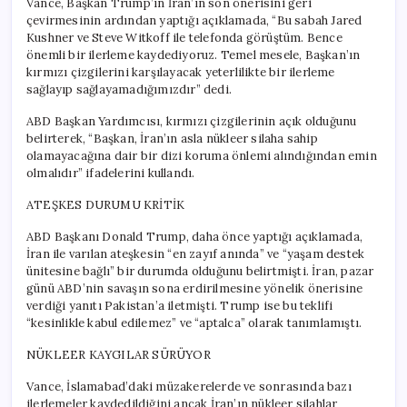
Vance, Başkan Trump’ın İran’ın son önerisini geri
çevirmesinin ardından yaptığı açıklamada, “Bu sabah Jared
Kushner ve Steve Witkoff ile telefonda görüştüm. Bence
önemli bir ilerleme kaydediyoruz. Temel mesele, Başkan’ın
kırmızı çizgilerini karşılayacak yeterlilikte bir ilerleme
sağlayıp sağlayamadığımızdır” dedi.
ABD Başkan Yardımcısı, kırmızı çizgilerinin açık olduğunu
belirterek, “Başkan, İran’ın asla nükleer silaha sahip
olamayacağına dair bir dizi koruma önlemi alındığından emin
olmalıdır” ifadelerini kullandı.
ATEŞKES DURUMU KRİTİK
ABD Başkanı Donald Trump, daha önce yaptığı açıklamada,
İran ile varılan ateşkesin “en zayıf anında” ve “yaşam destek
ünitesine bağlı” bir durumda olduğunu belirtmişti. İran, pazar
günü ABD’nin savaşın sona erdirilmesine yönelik önerisine
verdiği yanıtı Pakistan’a iletmişti. Trump ise bu teklifi
“kesinlikle kabul edilemez” ve “aptalca” olarak tanımlamıştı.
NÜKLEER KAYGILAR SÜRÜYOR
Vance, İslamabad’daki müzakerelerde ve sonrasında bazı
ilerlemeler kaydedildiğini ancak İran’ın nükleer silahlar