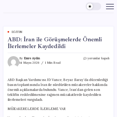
Skip
to
content
EĞITIM
ABD: İran ile Görüşmelerde Önemli
İlerlemeler Kaydedildi
ABD:
By
Emre Aydın
yorumlar kapalı
İran
14 Mayıs 2026
1 Min Read
ile
Görüşmelerde
Önemli
ABD Başkan Yardımcısı JD Vance, Beyaz Saray’da düzenlediği
İlerlemeler
basın toplantısında İran ile sürdürülen müzakereler hakkında
Kaydedildi
için
önemli açıklamalarda bulundu. Vance, İran’dan gelen son
teklifin reddedilmesine rağmen müzakatlerde kaydedilen
ilerlemeleri vurguladı.
MÜZAKERELERDE İLERLEME VAR