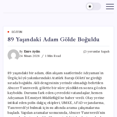
Skip
to
content
EĞITIM
89 Yaşındaki Adam Gölde Boğuldu
89
By
Emre Aydın
yorumlar kapalı
Yaşındaki
24 Nisan 2026
1 Min Read
Adam
Gölde
Boğuldu
89 yaşındaki bir adam, dün akşam saatlerinde Adıyaman’ın
için
Ürgüç köyü yakınlarındaki Atatürk Barajı Göleti’ne girdiği
sırada boğuldu. Akli dengesinin yerinde olmadığı belirtilen
Abuzer Tanrıverdi, gölette bir süre yüzdükten sonra gözden
kayboldu. Durumu fark eden çevredeki vatandaşlar, hemen
Adıyaman İl Emniyet Müdürlüğü’ne haber verdi. Olay yerine
intikal eden polis dalgıç ekipleri, UMKE, AFAD ve jandarma,
Tanrıverdi’yi bulmak için su altında arama çalışmalarına
başladı. Yapılan aramalar sonucunda, Abuzer Tanrıverdi’nin